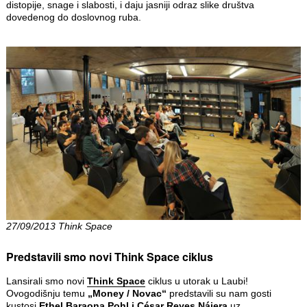
distopije, snage i slabosti, i daju jasniji odraz slike društva
dovedenog do doslovnog ruba.
27/09/2013 Think Space
Predstavili smo novi Think Space ciklus
Lansirali smo novi
Think Space
ciklus u utorak u Laubi!
Ovogodišnju temu
„Money / Novac“
predstavili su nam gosti
kustosi
Ethel Baraona Pohl i César Reyes Nájera
uz