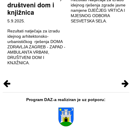
društveni dom i
idejnog rješenja zgrade javne
knjižnica
namjene DJEČJEG VRTIĆA I
MJESNOG ODBORA
5.9.2025.
SESVETSKA SELA.
Rezultati natječaja za izradu
idejnog arhitektonsko-
urbanističkog rješenja DOMA
ZDRAVLJA ZAGREB - ZAPAD -
AMBULANTA VRBANI,
DRUŠTVENI DOM I
KNJIŽNICA.
Program DAZ-a realiziran je uz potporu: