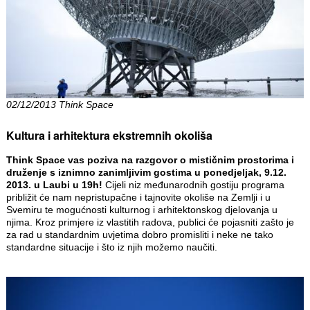
02/12/2013 Think Space
Kultura i arhitektura ekstremnih okoliša
Think Space vas poziva na razgovor o mističnim prostorima i
druženje s iznimno zanimljivim gostima u ponedjeljak, 9.12.
2013. u Laubi u 19h!
Cijeli niz međunarodnih gostiju programa
približit će nam nepristupačne i tajnovite okoliše na Zemlji i u
Svemiru te mogućnosti kulturnog i arhitektonskog djelovanja u
njima. Kroz primjere iz vlastitih radova, publici će pojasniti zašto je
za rad u standardnim uvjetima dobro promisliti i neke ne tako
standardne situacije i što iz njih možemo naučiti.