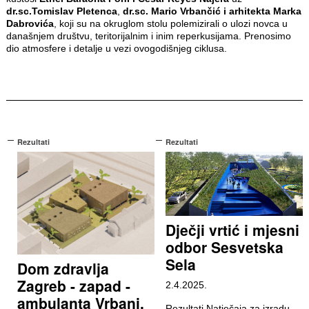
dr.sc.Tomislav Pletenca
,
dr.sc. Mario Vrbančić i arhitekta Marka
Dabrovića
, koji su na okruglom stolu polemizirali o ulozi novca u
današnjem društvu, teritorijalnim i inim reperkusijama. Prenosimo
dio atmosfere i detalje u vezi ovogodišnjeg ciklusa.
Rezultati
Rezultati
Dječji vrtić i mjesni
odbor Sesvetska
Sela
Dom zdravlja
Zagreb - zapad -
2.4.2025.
ambulanta Vrbani,
Rezultati Natječaja za izradu