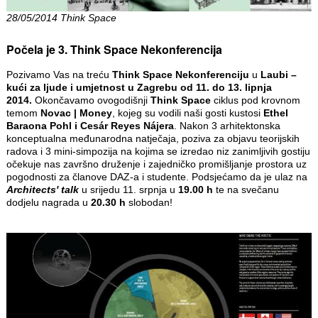
28/05/2014 Think Space
Počela je 3. Think Space Nekonferencija
Pozivamo Vas na treću
Think Space Nekonferenciju
u
Laubi –
kući za ljude i umjetnost u Zagrebu od 11. do 13. lipnja
2014.
Okončavamo ovogodišnji
Think Space
ciklus pod krovnom
temom
Novac | Money
, kojeg su vodili naši gosti kustosi
Ethel
Baraona Pohl i Cesár Reyes Nájera
. Nakon 3 arhitektonska
konceptualna međunarodna natječaja, poziva za objavu teorijskih
radova i 3 mini-simpozija na kojima se izredao niz zanimljivih gostiju
očekuje nas završno druženje i zajedničko promišljanje prostora uz
pogodnosti za članove DAZ-a i studente. Podsjećamo da je ulaz na
Architects' talk
u srijedu 11. srpnja u
19.00 h
te na svečanu
dodjelu nagrada u
20.30 h
slobodan!