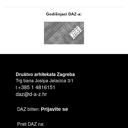
Godišnjaci DAZ-a:
Društvo arhitekata Zagreba
Trg bana Josipa Jelacica 3/1
+385 1 4816151
t
daz@d-a-z.hr
DAZ bilten:
Prijavite se
Prati DAZ na: