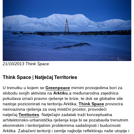
21/10/2013 Think Space
Think Space | Natječaj Territories
U trenutku u kojem se
Greenpeace
mirnim prosvjedima bori za
slobodu svojih aktivista na
Arktiku
,a međunarodna zajednica
pokušava iznaći pravno rješenje te krize, te dok se globalne sile
nastoje pozicionirati na teritoriju Arktika;
Think Space
provocira
neinvazivna rješenja za ovaj mistični prostor, provodeći
natječaj
Territories
. Natječajni zadatak traži konceptualna
arhitektonsko-urbanistička rješenja koja bi se pozabavila trenutnim
ekonmskim i teritorijalnim problemima sadašnjosti i budućnosti
Arktika. Zabačeni teritoriji i zemlje najbolje reflektiraju naše utopije i