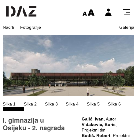
Nacrti
Fotografije
Galerija
Slika 1
Slika 2
Slika 3
Slika 4
Slika 5
Slika 6
I. gimnazija u
Galić, Ivan
, Autor
Vidakovic, Boris
,
Osijeku - 2. nagrada
Projektni tim
Bodiš, Robert
, Projektni