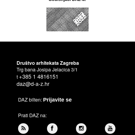
Društvo arhitekata Zagreba
Trg bana Josipa Jelacica 3/1
+385 1 4816151
t
daz@d-a-z.hr
DAZ bilten:
Prijavite se
Prati DAZ na: