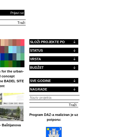
Prijavi se
SLOŽI PROJEKTE PO
STATUS
VRSTA
BUDŽET
 for the urban-
l concept
SVE GODINE
the BADEL SITE
ent
NAGRADE
Program DAZ-a realiziran je uz
potporu:
- Baštijanova