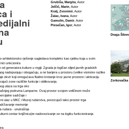
a
Grubiša, Margita
, Autor
Jelčić, Marin
, Autor
ca i
Kralj, Zvonimir
, Autor
Žalac, Ivana
, Autor
dijalni
Gamulin, Damir
, Autor
Presečan, Igor
, Autor
na
Draga Šiben
u
o-arhitektonsko rješenje sagledava kompleks kao cjelinu koja u svim
nici unkcionira
n od generatora kulture u regiji. Zgrada je logičan slijed javnih gradskih
gog nadopunjuju i obogaćuju, a ne barijera u prostoru (velike visinske razlike
aje okvir koji omogućava fluidno kretanje kroz javne prostore i aktivaciju
Zorkovačka
ajući zone različite funkcije i oblikovanja.
og ulaza sa trga oko
dašnjeg podruma Lamparne. Ovaj prostor svojom veličinom može
ercijalne sadržaje i
ivni ulaz u MKC i Muzej rudarstva, povezujući tako prostor trga
Zadržavanje memorije
a rudara - unutrašnja
turni centar-knjižnica)te nadovezivanje se na logiku funkcioniranja
ura