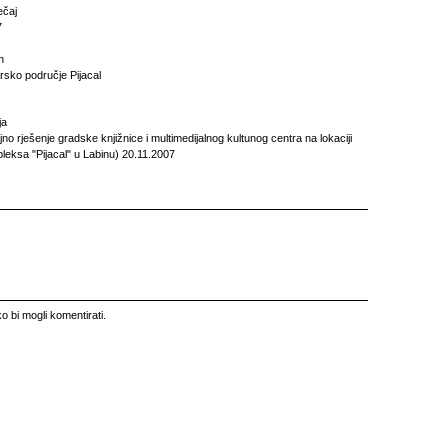
ečaj
7
n
rsko područje Pijacal
ja
jno rješenje gradske knjižnice i multimedijalnog kultunog centra na lokaciji
eksa "Pijacal" u Labinu) 20.11.2007
o bi mogli komentirati.