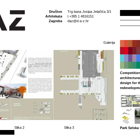
Društvo
Trg bana Josipa Jelačića 3/1
Arhitekata
t +385 1 4816151
Zagreba
daz@d-a-z.hr
Galerija
Competition
architectura
design for 
redevelopm
Slika 2
Slika 3
Park Selska 