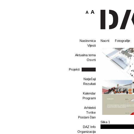
A
A
Naslovnica
Nacrti
Fotografije
Vijesti
Aktualna tema
Osvrti
Projekti
Natječaji
Rezultati
Kalendar
Programi
Arhitekti
Tvrtke
Postani član
Slika 1
DAZ Info
Organizacija