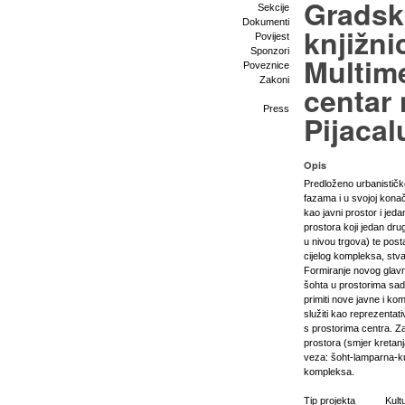
Gradsk
Sekcije
Dokumenti
knjižni
Povijest
Sponzori
Multime
Poveznice
Zakoni
centar 
Press
Pijacal
Opis
Predloženo urbanističk
fazama i u svojoj konač
kao javni prostor i jeda
prostora koji jedan dru
u nivou trgova) te post
cijelog kompleksa, stvar
Formiranje novog glavn
šohta u prostorima sa
primiti nove javne i kom
služiti kao reprezentat
s prostorima centra. 
prostora (smjer kretanj
veza: šoht-lamparna-kul
kompleksa.
Tip projekta
Kult