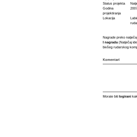
Status projekta
Natj
Godina
200
projektiranja
Lokacija
Labi
ruda
Nagrade preko natječa
I nagrada
(Natječaj ide
bivšeg rudarskog kompl
Komentari
Morate biti
logirani
kak