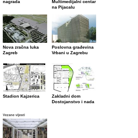
nagrada
Multimedijalni centar
na Pijacalu
Nova zračna luka
Poslovna građevina
Zagreb
Vrbani u Zagrebu
Stadion Kajzerica
Zakladni dom
Dostojanstvo i nada
Vezane vijesti