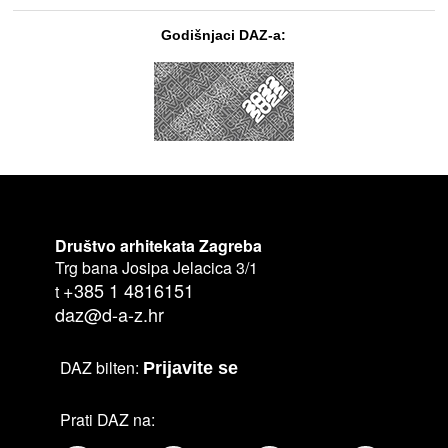
Godišnjaci DAZ-a:
Društvo arhitekata Zagreba
Trg bana Josipa Jelacica 3/1
+385 1 4816151
t
daz@d-a-z.hr
DAZ bilten:
Prijavite se
Prati DAZ na: