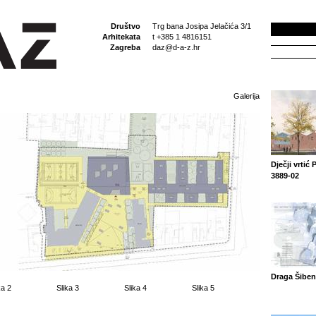
Društvo
Trg bana Josipa Jelačića 3/1
Arhitekata
t +385 1 4816151
Zagreba
daz@d-a-z.hr
Galerija
Dječji vrtić 
3889-02
Draga Šiben
ka 2
Slika 3
Slika 4
Slika 5