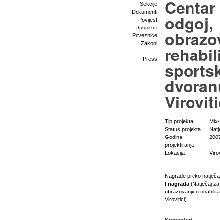
Centar
Sekcije
Dokumenti
odgoj,
Povijest
Sponzori
obrazov
Poveznice
Zakoni
rehabili
Press
sports
dvoran
Viroviti
Tip projekta
Mix
Status projekta
Natj
Godina
200
projektiranja
Lokacija
Virov
Nagrade preko natječa
I nagrada
(Natječaj za
obrazovanje i rehabilit
Virovitici)
Komentari