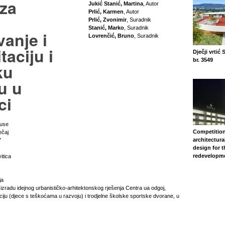
 za
Jukić Stanić, Martina
, Autor
Prlić, Karmen
, Autor
Prlić, Zvonimir
, Suradnik
Stanić, Marko
, Suradnik
anje i
Lovrenčić, Bruno
, Suradnik
taciju i
Dječji vrtić
br. 3549
ku
u u
ci
‐use
Competition
ečaj
architectura
7
design for 
redevelopm
itica
ja
 izradu idejnog urbanističko-arhitektonskog rješenja Centra ua odgoj,
aciju (djece s teškoćama u razvoju) i trodjelne školske sportske dvorane, u