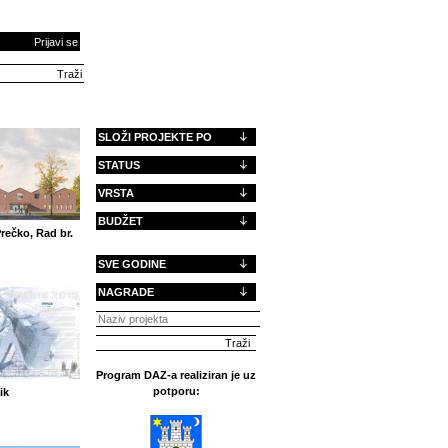
Prijavi se
SLOŽI PROJEKTE PO
STATUS
VRSTA
BUDŽET
Prečko, Rad br.
SVE GODINE
NAGRADE
Program DAZ-a realiziran je uz
potporu:
ik