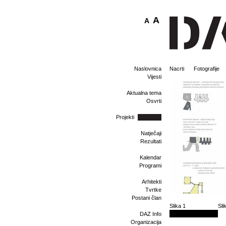
A
A
Naslovnica
Nacrti
Fotografije
Vijesti
Aktualna tema
Osvrti
Projekti
Natječaji
Rezultati
Kalendar
Programi
Arhitekti
Tvrtke
Postani član
Slika 1
Sli
DAZ Info
Organizacija