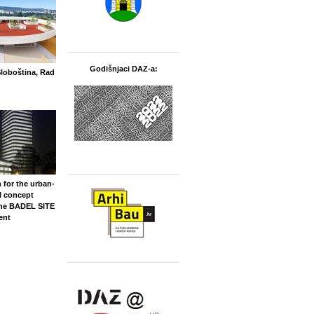
Godišnjaci DAZ-a:
 Sloboština, Rad
 for the urban-
l concept
the BADEL SITE
ent