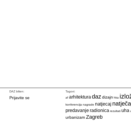
DAZ bilten:
Tagovi:
izlo
daz
arhitektura
dizajn
Prijavite se
af
hka
natječa
natjecaj
konferencija
nagrade
predavanje
radionica
uha
rezultati
Zagreb
urbanizam