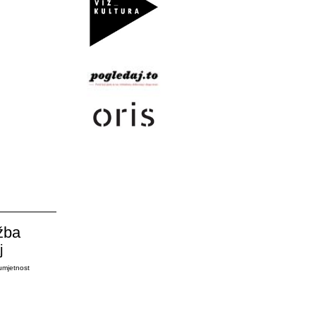
žba
j
umjetnost