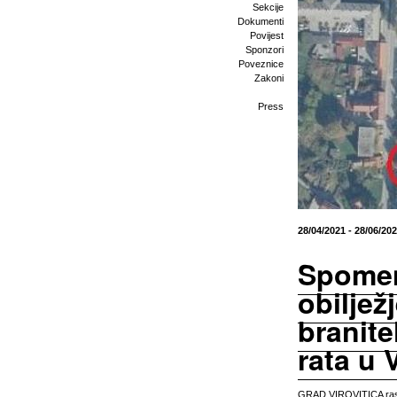
Sekcije
Dokumenti
Povijest
Sponzori
Poveznice
Zakoni
Press
28/04/2021 - 28/06/20
Spome
obilje
branit
rata u V
GRAD VIROVITICA ras