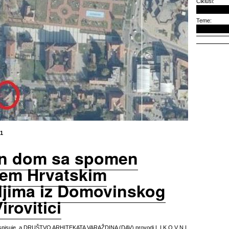
Ciklusi:
Teme:
21
n dom sa spomen
žjem Hrvatskim
eljima iz Domovinskog
irovitici
pisuje, a DRUŠTVO ARHITEKATA VARAŽDINA (DAV) provodi L I K O V N I