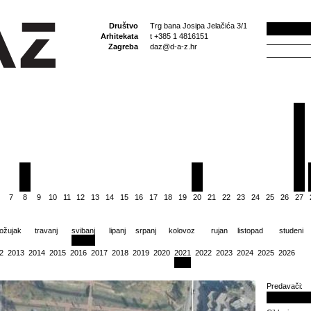
Društvo
Trg bana Josipa Jelačića 3/1
Arhitekata
t +385 1 4816151
Zagreba
daz@d-a-z.hr
7
8
9
10
11
12
13
14
15
16
17
18
19
20
21
22
23
24
25
26
27
ožujak
travanj
svibanj
lipanj
srpanj
kolovoz
rujan
listopad
studeni
2
2013
2014
2015
2016
2017
2018
2019
2020
2021
2022
2023
2024
2025
2026
Predavači: