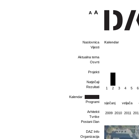
A
A
Kalendar
Naslovnica
Vijesti
Aktualna tema
Osvrti
Projekti
Natječaji
Rezultati
1
2
3
4
5
6
Kalendar
Programi
siječanj
veljača
Arhitekti
2009
2010
2011
201
Tvrtke
Postani član
DAZ Info
Organizacija