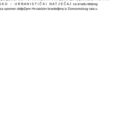
S K O – U R B A N I S T I Č K I N A T J E Č A J za izradu idejnog
a spomen obilježjem Hrvatskim braniteljima iz Domovinskog rata u