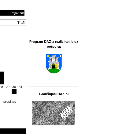
Prijavi se
Program DAZ-a realiziran je uz
potporu:
28
29
30
31
Godišnjaci DAZ-a:
prosinac