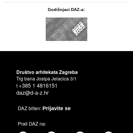
Godišnjaci DAZ-a:
Društvo arhitekata Zagreba
Trg bana Josipa Jelacica 3/1
+385 1 4816151
t
daz@d-a-z.hr
DAZ bilten:
Prijavite se
Prati DAZ na: