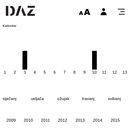
Kalendar
1
2
3
4
5
6
7
8
9
10
11
12
13
siječanj
veljača
ožujak
travanj
svibanj
2009
2010
2011
2012
2013
2014
2015
2