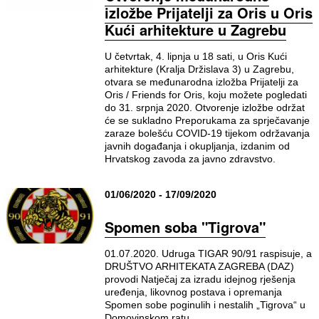
izložbe Prijatelji za Oris u Oris
Kući arhitekture u Zagrebu
U četvrtak, 4. lipnja u 18 sati, u Oris Kući
arhitekture (Kralja Držislava 3) u Zagrebu,
otvara se međunarodna izložba Prijatelji za
Oris / Friends for Oris, koju možete pogledati
do 31. srpnja 2020. Otvorenje izložbe održat
će se sukladno Preporukama za sprječavanje
zaraze bolešću COVID-19 tijekom održavanja
javnih događanja i okupljanja, izdanim od
Hrvatskog zavoda za javno zdravstvo.
01/06/2020 - 17/09/2020
Spomen soba "Tigrova"
01.07.2020. Udruga TIGAR 90/91 raspisuje, a
DRUŠTVO ARHITEKATA ZAGREBA (DAZ)
provodi Natječaj za izradu idejnog rješenja
uređenja, likovnog postava i opremanja
Spomen sobe poginulih i nestalih „Tigrova“ u
Domovinskom ratu.