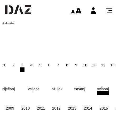
Kalendar
1
2
3
4
5
6
7
8
9
10
11
12
13
siječanj
veljača
ožujak
travanj
svibanj
2009
2010
2011
2012
2013
2014
2015
2