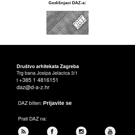
Godišnjaci DAZ-a:
Društvo arhitekata Zagreba
Trg bana Josipa Jelacica 3/1
+385 1 4816151
t
daz@d-a-z.hr
DAZ bilten:
Prijavite se
Prati DAZ na: