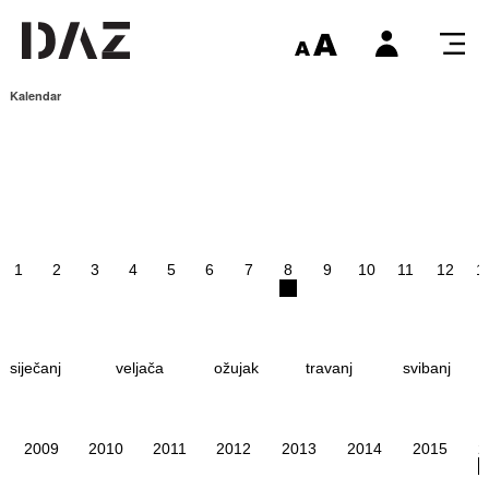
Kalendar
1
2
3
4
5
6
7
8
9
10
11
12
1
siječanj
veljača
ožujak
travanj
svibanj
2009
2010
2011
2012
2013
2014
2015
2