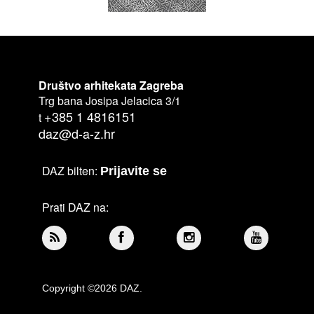
Društvo arhitekata Zagreba
Trg bana Josipa Jelacica 3/1
+385 1 4816151
t
daz@d-a-z.hr
DAZ bilten:
Prijavite se
Prati DAZ na:
Copyright ©2026 DAZ.