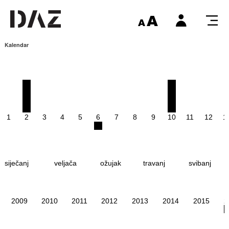
Kalendar
1
2
3
4
5
6
7
8
9
10
11
12
1
siječanj
veljača
ožujak
travanj
svibanj
2009
2010
2011
2012
2013
2014
2015
2