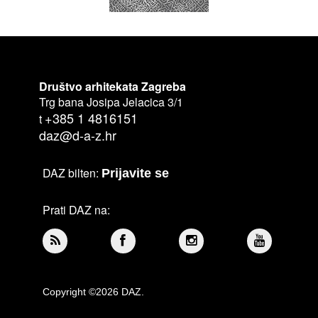
Društvo arhitekata Zagreba
Trg bana Josipa Jelacica 3/1
+385 1 4816151
t
daz@d-a-z.hr
DAZ bilten:
Prijavite se
Prati DAZ na:
Copyright ©2026 DAZ.