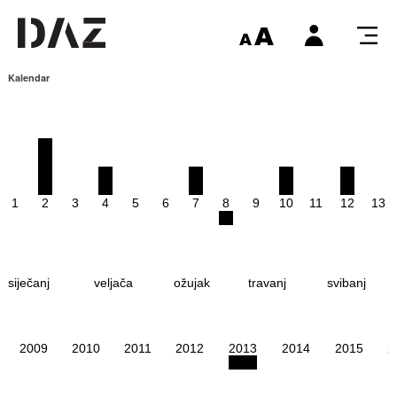
Kalendar
1
2
3
4
5
6
7
8
9
10
11
12
13
siječanj
veljača
ožujak
travanj
svibanj
2009
2010
2011
2012
2013
2014
2015
2