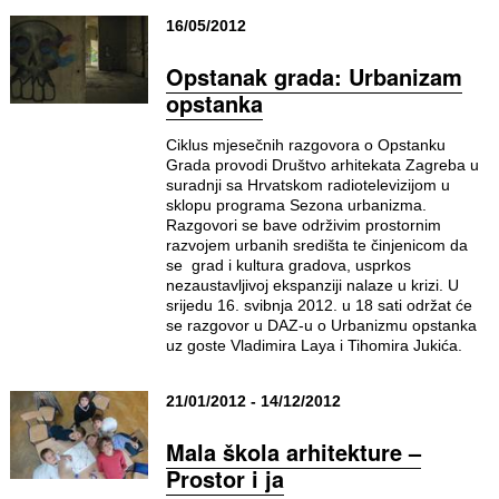
16/05/2012
Opstanak grada: Urbanizam
opstanka
Ciklus mjesečnih razgovora o Opstanku
Grada provodi Društvo arhitekata Zagreba u
suradnji sa Hrvatskom radiotelevizijom u
sklopu programa Sezona urbanizma.
Razgovori se bave održivim prostornim
razvojem urbanih središta te činjenicom da
se grad i kultura gradova, usprkos
nezaustavljivoj ekspanziji nalaze u krizi. U
srijedu 16. svibnja 2012. u 18 sati održat će
se razgovor u DAZ-u o Urbanizmu opstanka
uz goste Vladimira Laya i Tihomira Jukića.
21/01/2012 - 14/12/2012
Mala škola arhitekture –
Prostor i ja