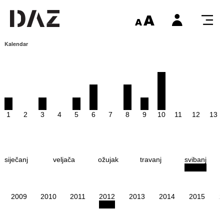
Kalendar
1
2
3
4
5
6
7
8
9
10
11
12
13
siječanj
veljača
ožujak
travanj
svibanj
2009
2010
2011
2012
2013
2014
2015
2