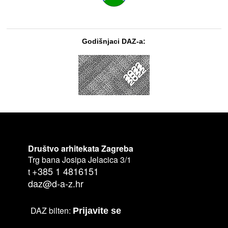
Godišnjaci DAZ-a:
Društvo arhitekata Zagreba
Trg bana Josipa Jelacica 3/1
+385 1 4816151
t
daz@d-a-z.hr
DAZ bilten:
Prijavite se