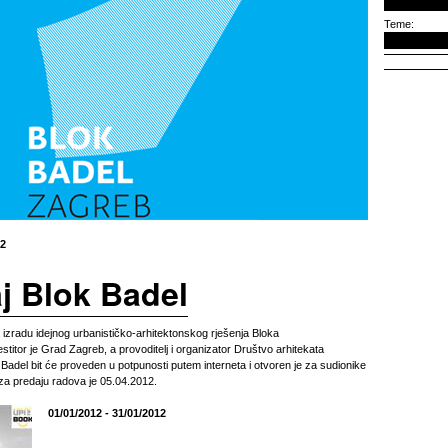
Teme:
12
j Blok Badel
 izradu idejnog urbanističko-arhitektonskog rješenja Bloka
estitor je Grad Zagreb, a provoditelj i organizator Društvo arhitekata
Badel bit će proveden u potpunosti putem interneta i otvoren je za sudionike
k za predaju radova je 05.04.2012.
01/01/2012 - 31/01/2012