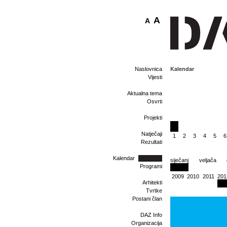
A
A
Kalendar
Naslovnica
Vijesti
Aktualna tema
Osvrti
Projekti
Natječaji
1
2
3
4
5
6
Rezultati
Kalendar
siječanj
veljača
Programi
2009
2010
2011
201
Arhitekti
Tvrtke
Postani član
DAZ Info
Organizacija