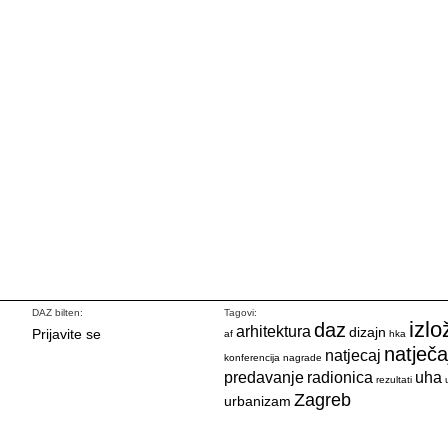
DAZ bilten:
Tagovi:
izlo
daz
arhitektura
dizajn
Prijavite se
af
hka
natječa
natjecaj
konferencija
nagrade
predavanje
radionica
uha
rezultati
Zagreb
urbanizam