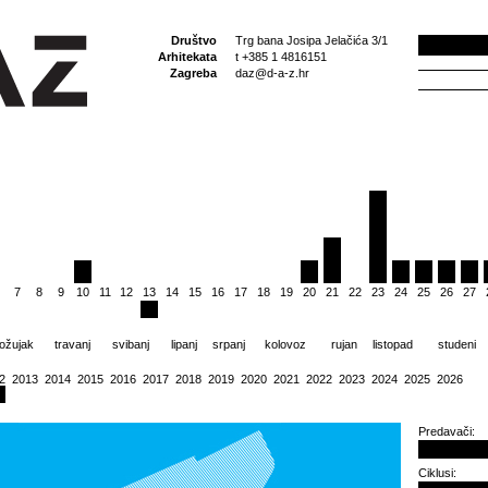
Društvo
Trg bana Josipa Jelačića 3/1
Arhitekata
t +385 1 4816151
Zagreba
daz@d-a-z.hr
7
8
9
10
11
12
13
14
15
16
17
18
19
20
21
22
23
24
25
26
27
ožujak
travanj
svibanj
lipanj
srpanj
kolovoz
rujan
listopad
studeni
2
2013
2014
2015
2016
2017
2018
2019
2020
2021
2022
2023
2024
2025
2026
Predavači:
Ciklusi: