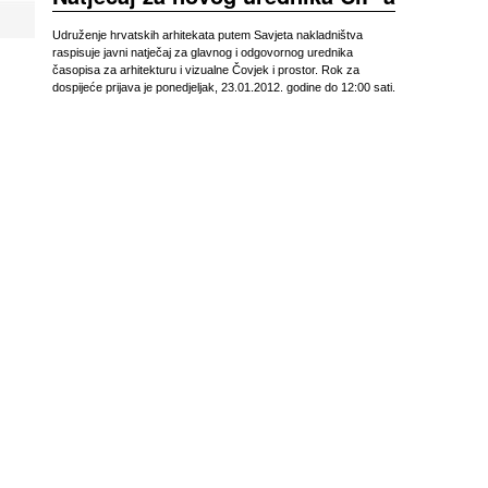
Udruženje hrvatskih arhitekata putem Savjeta nakladništva
raspisuje javni natječaj za glavnog i odgovornog urednika
časopisa za arhitekturu i vizualne Čovjek i prostor. Rok za
dospijeće prijava je ponedjeljak, 23.01.2012. godine do 12:00 sati.