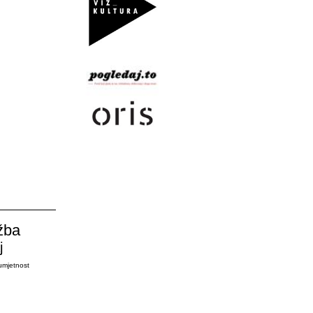
žba
j
umjetnost