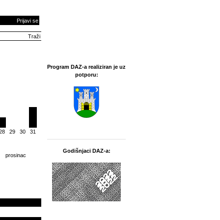
Prijavi se
Program DAZ-a realiziran je uz
potporu:
28
29
30
31
Godišnjaci DAZ-a:
prosinac