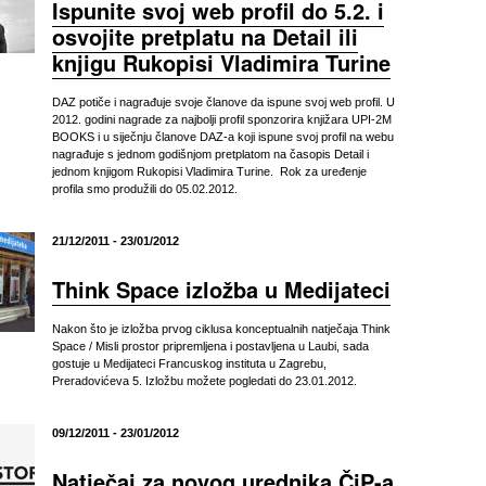
Ispunite svoj web profil do 5.2. i
osvojite pretplatu na Detail ili
knjigu Rukopisi Vladimira Turine
DAZ potiče i nagrađuje svoje članove da ispune svoj web profil. U
2012. godini nagrade za najbolji profil sponzorira knjižara UPI-2M
BOOKS i u siječnju članove DAZ-a koji ispune svoj profil na webu
nagrađuje s jednom godišnjom pretplatom na časopis Detail i
jednom knjigom Rukopisi Vladimira Turine. Rok za uređenje
profila smo produžili do 05.02.2012.
21/12/2011 - 23/01/2012
Think Space izložba u Medijateci
Nakon što je izložba prvog ciklusa konceptualnih natječaja Think
Space / Misli prostor pripremljena i postavljena u Laubi, sada
gostuje u Medijateci Francuskog instituta u Zagrebu,
Preradovićeva 5. Izložbu možete pogledati do 23.01.2012.
09/12/2011 - 23/01/2012
Natječaj za novog urednika ČiP-a