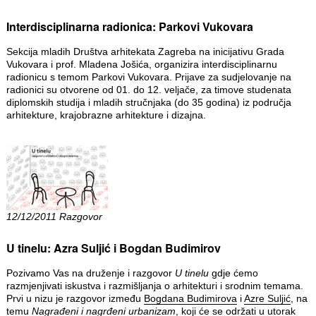
Interdisciplinarna radionica: Parkovi Vukovara
Sekcija mladih Društva arhitekata Zagreba na inicijativu Grada
Vukovara i prof. Mladena Jošića, organizira interdisciplinarnu
radionicu s temom Parkovi Vukovara. Prijave za sudjelovanje na
radionici su otvorene od 01. do 12. veljače, za timove studenata
diplomskih studija i mladih stručnjaka (do 35 godina) iz područja
arhitekture, krajobrazne arhitekture i dizajna.
12/12/2011 Razgovor
U tinelu: Azra Suljić i Bogdan Budimirov
Pozivamo Vas na druženje i razgovor
U tinelu
gdje ćemo
razmjenjivati iskustva i razmišljanja o arhitekturi i srodnim temama.
Prvi u nizu je razgovor između
Bogdana Budimirova
i
Azre Suljić
, na
temu
Nagrađeni i nagrđeni urbanizam
, koji će se održati u utorak