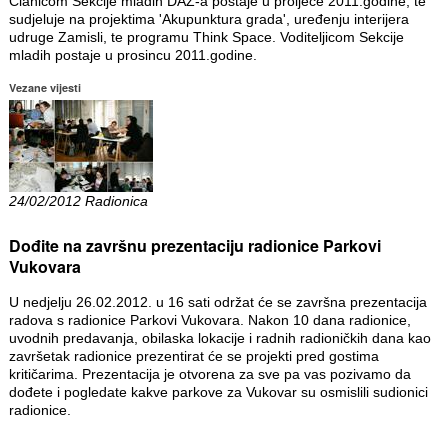
Članicom Sekcije mladih DAZ-a postaje u proljeće 2011.godine, te
sudjeluje na projektima 'Akupunktura grada', uređenju interijera
udruge Zamisli, te programu Think Space. Voditeljicom Sekcije
mladih postaje u prosincu 2011.godine.
Vezane vijesti
24/02/2012 Radionica
Dođite na završnu prezentaciju radionice Parkovi
Vukovara
U nedjelju 26.02.2012. u 16 sati održat će se završna prezentacija
radova s radionice Parkovi Vukovara. Nakon 10 dana radionice,
uvodnih predavanja, obilaska lokacije i radnih radioničkih dana kao
završetak radionice prezentirat će se projekti pred gostima
kritičarima. Prezentacija je otvorena za sve pa vas pozivamo da
dođete i pogledate kakve parkove za Vukovar su osmislili sudionici
radionice.