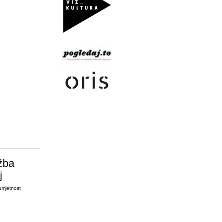
žba
j
umjetnost