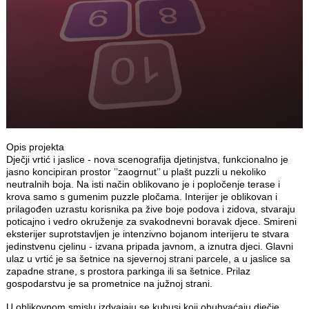
Opis projekta
Dječji vrtić i jaslice - nova scenografija djetinjstva, funkcionalno je
jasno koncipiran prostor ’’zaogrnut’’ u plašt puzzli u nekoliko
neutralnih boja. Na isti način oblikovano je i popločenje terase i
krova samo s gumenim puzzle pločama. Interijer je oblikovan i
prilagođen uzrastu korisnika pa žive boje podova i zidova, stvaraju
poticajno i vedro okruženje za svakodnevni boravak djece. Smireni
eksterijer suprotstavljen je intenzivno bojanom interijeru te stvara
jedinstvenu cjelinu - izvana pripada javnom, a iznutra djeci. Glavni
ulaz u vrtić je sa šetnice na sjevernoj strani parcele, a u jaslice sa
zapadne strane, s prostora parkinga ili sa šetnice. Prilaz
gospodarstvu je sa prometnice na južnoj strani.
U oblikovnom smislu izdvajaju se kubusi koji obuhvaćaju dječje