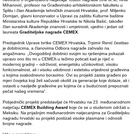
Mihanović, profesor na Građevinsko-arhitektonskom fakultetu u
Splitu i član Akademije tehničkih znanosti Hrvatske, prof. Miljenko
Domijan, glavni konzervator u Upravi za zaštitu Kulturne baštine
Ministarstva kulture Republike Hrvatske te Nikola Bašić, također
član suradnik Akademije znanosti i umjetnosti, ujedno i jedan od
laureata
Graditeljske nagrade CEMEX
.
Predsjednik Uprave tvrtke CEMEX Hrvatska, Trpimir Renić čestitao
je dobitnicima, a članovima Odbora nagrade zahvalio na
angažmanu. „Ovogodišnji dobitnici svojim su rješenjima pokazali
upravo ono što mi u CEMEX-u težimo poticati kad je riječ o
modernoj gradnji – održivost, energetsku učinkovitost, visoku
funkcionalnost, ali i visoku udobnost i estetsku vrijednost građevina
u kojima svakodnevno boravimo. Ovi su projekti zaista građeni po
mjeri čovjeka koji želi sačuvati okoliš za generacije koje dolaze, ali i
ostaviti u nasljeđe građevine po kojima će u budućnosti prepoznati
pečat našeg vremena“.
Pobjednički projekti predstavljat će Hrvatsku na 23. međunarodnom
natječaju
CEMEX Building Award
koje će se u studenom održati u
Meksiku. Na prijašnjim međunarodnim natjecanjima za Graditeljsku
nagradu hrvatski su projekti postizali visoke plasmane i odnosili
brojne nagrade.