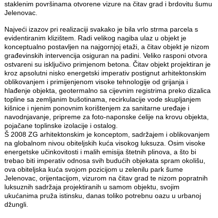
staklenim površinama otvorene vizure na čitav grad i brdovitu šumu
Jelenovac.
Najveći izazov pri realizaciji svakako je bila vrlo strma parcela s
evidentiranim klizištem. Radi velikog nagiba ulaz u objekt je
konceptualno postavljen na najgornjoj etaži, a čitav objekt je nizom
građevinskih intervencija osiguran na padini. Veliko rasponi otvora
ostvareni su isključivo primjenom betona. Čitav objekt projektiran je
kroz apsolutni nisko energetski imperativ postignut arhitektonskim
oblikovanjem i primijenjenom visoke tehnologije od grijanja i
hlađenje objekta, geotermalno sa cijevnim registrima preko dizalica
topline sa zemljanim bušotinama, recirkulacije vode skupljanjem
kišnice i njenim ponovnim korištenjem za sanitarne uređaje i
navodnjavanje, pripreme za foto-naponske ćelije na krovu objekta,
pojačane toplinske izolacije i ostalog.
Š 2008 ZG arhitektonskim je konceptom, sadržajem i oblikovanjem
na globalnom nivou obiteljskih kuća visokog luksuza. Osim visoke
energetske učinkovitosti i malih emisija štetnih plinova, a što bi
trebao biti imperativ odnosa svih budućih objekata spram okolišu,
ova obiteljska kuća svojom pozicijom u zelenilu park šume
Jelenovac, orijentacijom, vizurom na čitav grad te nizom popratnih
luksuznih sadržaja projektiranih u samom objektu, svojim
ukućanima pruža istinsku, danas toliko potrebnu oazu u urbanoj
džungli.