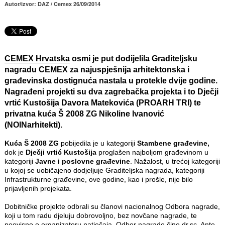
Autor/izvor: DAZ / Cemex 26/09/2014
CEMEX Hrvatska
osmi je put dodijelila Graditeljsku
nagradu CEMEX za najuspješnija arhitektonska i
građevinska dostignuća nastala u protekle dvije godine.
Nagrađeni projekti su dva zagrebačka projekta i to Dječji
vrtić Kustošija
Davora Matekovića (PROARH TRI)
te
privatna kuća Š 2008 ZG
Nikoline Ivanović
(NOINarhitekti)
.
Kuća Š 2008 ZG
pobijedila je u kategoriji
Stambene građevine,
dok je
Dječji vrtić Kustošija
proglašen najboljom građevinom u
kategoriji
Javne i poslovne građevine
. Nažalost, u trećoj kategoriji
u kojoj se uobičajeno dodjeljuje Graditeljska nagrada, kategoriji
Infrastrukturne građevine, ove godine, kao i prošle, nije bilo
prijavljenih projekata.
Dobitničke projekte odbrali su članovi nacionalnog Odbora nagrade,
koji u tom radu djeluju dobrovoljno, bez novčane nagrade, te
neovisno o organizatoru natječaja. Odbor nagrade čine dr.sc. Ante