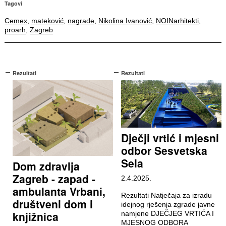
Tagovi
Cemex
,
mateković
,
nagrade
,
Nikolina Ivanović
,
NOINarhitekti
,
proarh
,
Zagreb
Rezultati
Rezultati
Dječji vrtić i mjesni
odbor Sesvetska
Sela
Dom zdravlja
Zagreb - zapad -
2.4.2025.
ambulanta Vrbani,
Rezultati Natječaja za izradu
društveni dom i
idejnog rješenja zgrade javne
knjižnica
namjene DJEČJEG VRTIĆA I
MJESNOG ODBORA