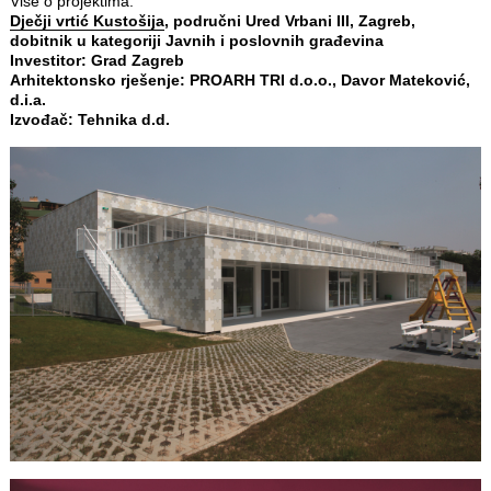
Više o projektima:
Dječji vrtić Kustošija
, područni Ured Vrbani III, Zagreb,
dobitnik u kategoriji Javnih i poslovnih građevina
Investitor: Grad Zagreb
Arhitektonsko rješenje: PROARH TRI d.o.o., Davor Mateković,
d.i.a.
Izvođač: Tehnika d.d.