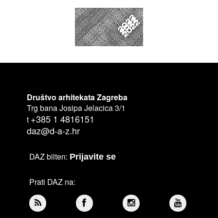
Društvo arhitekata Zagreba
Trg bana Josipa Jelacica 3/1
+385 1 4816151
t
daz@d-a-z.hr
DAZ bilten:
Prijavite se
Prati DAZ na: