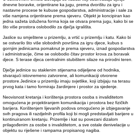
dnevne boravke, orijentirane ka jugu, prema dvorištu za igru i
nastavne procese te kubuse gospodarstva, administracije i sale za
više namjena orijentirane prema sjeveru. Objekt je koncipiran kao
jedna sažeta izdužena forma koja se otvara prema jugu, kako bi se
što više prostora oslobodilo za dječja igrališta.
Jaslice su smještene u prizemlju, a vrtić u prizemlju i katu. Kako bi
se ostvarilo što više slobodnih površina za igru djece, kubus s
gornjim jedinicama pomaknut je prema sjeveru, iznad gospodarstva
i administracije, čime se oslobodio čitav prostor krova za boravak
djece. S terase djeca centralnim stubištem silaze na prirodni teren.
Dječje jedinice su staklenim stijenama odijeljene od hodnika,
stvarajući istovremeno zatvorene, ali komunikaciji otvorene
prostore.Jedinice u prizemlju imaju svjetlike, koji izbijaju na terasu
prvog kata i tamo formiraju žardinjere i prostor za sjedenje.
Neovisnost kretanja i korištenja prostora osoba s invaliditetom
omogućena je projektiranjem komunikacija i prostora bez fizičkih
barijera. Korištenjem lijevanih podova omogućeno je izbjegavanje
svih pragova ili razdjelnih profila koji bi mogli predstavljati barijere u
kontinuiranom kretanju. Prizemlje i kat su povezani dizalom
prilagođenim za osobe s invaliditetom, a sve ostale denivelacije u
objektu su riješene i rampama propisanog nagiba.