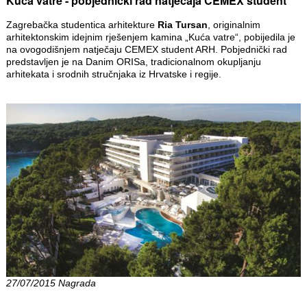
Kuća vatre - pobjednički rad natječaja CEMEX student
Zagrebačka studentica arhitekture
Ria Tursan
, originalnim
arhitektonskim idejnim rješenjem kamina „Kuća vatre“, pobijedila je
na ovogodišnjem natječaju CEMEX student ARH. Pobjednički rad
predstavljen je na Danim ORISa, tradicionalnom okupljanju
arhitekata i srodnih stručnjaka iz Hrvatske i regije.
27/07/2015 Nagrada