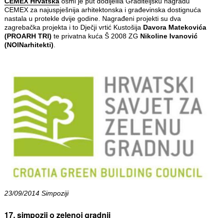
CEMEX Hrvatska
osmi je put dodijelila Graditeljsku nagradu
CEMEX za najuspješnija arhitektonska i građevinska dostignuća
nastala u protekle dvije godine. Nagrađeni projekti su dva
zagrebačka projekta i to Dječji vrtić Kustošija
Davora Matekovića
(PROARH TRI)
te privatna kuća Š 2008 ZG
Nikoline Ivanović
(NOINarhitekti)
.
23/09/2014 Simpoziji
17. simpozij o zelenoj gradnji