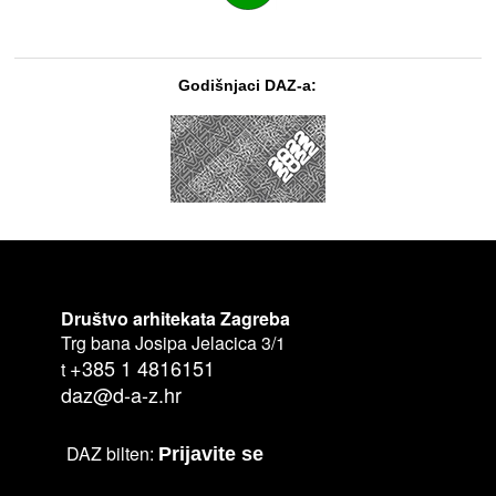
Godišnjaci DAZ-a:
Društvo arhitekata Zagreba
Trg bana Josipa Jelacica 3/1
+385 1 4816151
t
daz@d-a-z.hr
DAZ bilten:
Prijavite se