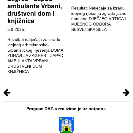
ambulanta Vrbani,
Rezultati Natječaja za izradu
društveni dom i
idejnog rješenja zgrade javne
knjižnica
namjene DJEČJEG VRTIĆA I
MJESNOG ODBORA
5.9.2025.
SESVETSKA SELA.
Rezultati natječaja za izradu
idejnog arhitektonsko-
urbanističkog rješenja DOMA
ZDRAVLJA ZAGREB - ZAPAD -
AMBULANTA VRBANI,
DRUŠTVENI DOM I
KNJIŽNICA.
Program DAZ-a realiziran je uz potporu: