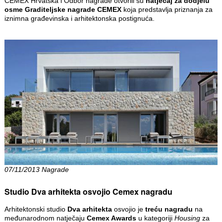
CEMEX Hrvatska i Odbor nagrade otvorili su
natječaj za dodjelu
osme Graditeljske nagrade CEMEX
koja predstavlja priznanja za
iznimna građevinska i arhitektonska postignuća.
07/11/2013 Nagrade
Studio Dva arhitekta osvojio Cemex nagradu
Arhitektonski studio
Dva arhitekta
osvojio je
treću nagradu
na
međunarodnom natječaju
Cemex Awards
u kategoriji
Housing
za