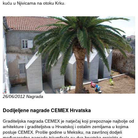
kuću u Njivicama na otoku Krku.
26/06/2012 Nagrada
Dodijeljene nagrade CEMEX Hrvatska
Graditeljska nagrada CEMEX je natječaj koji prepoznaje najbolje od
arhitekture i graditeljstva u Hrvatskoj i ostalim zemljama u kojima
posluje CEMEX. Prošle godine u Meksiku, na završnoj dodjeli
međunarodne nagrade trijumfirala su dva hrvatska projekta o