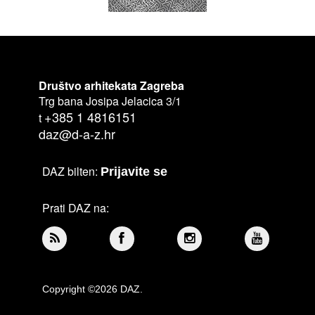
Društvo arhitekata Zagreba
Trg bana Josipa Jelacica 3/1
+385 1 4816151
t
daz@d-a-z.hr
DAZ bilten:
Prijavite se
Prati DAZ na:
Copyright ©2026 DAZ.