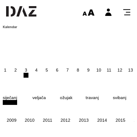
Kalendar
1
2
3
4
5
6
7
8
9
10
11
12
13
siječanj
veljača
ožujak
travanj
svibanj
2009
2010
2011
2012
2013
2014
2015
2