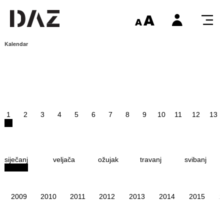
Kalendar
1
2
3
4
5
6
7
8
9
10
11
12
13
siječanj
veljača
ožujak
travanj
svibanj
2009
2010
2011
2012
2013
2014
2015
2