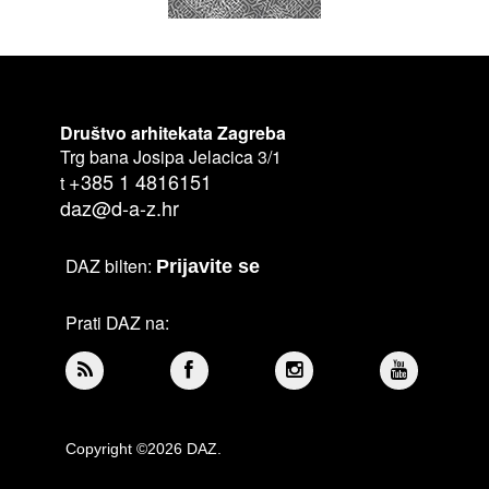
Društvo arhitekata Zagreba
Trg bana Josipa Jelacica 3/1
+385 1 4816151
t
daz@d-a-z.hr
DAZ bilten:
Prijavite se
Prati DAZ na:
Copyright ©2026 DAZ.