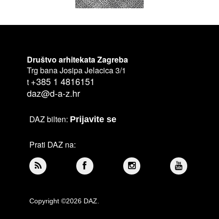
Društvo arhitekata Zagreba
Trg bana Josipa Jelacica 3/1
+385 1 4816151
t
daz@d-a-z.hr
DAZ bilten:
Prijavite se
Prati DAZ na:
Copyright ©2026 DAZ.