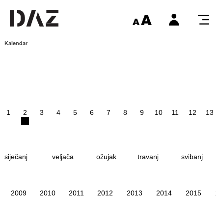
Kalendar
1
2
3
4
5
6
7
8
9
10
11
12
13
siječanj
veljača
ožujak
travanj
svibanj
2009
2010
2011
2012
2013
2014
2015
2