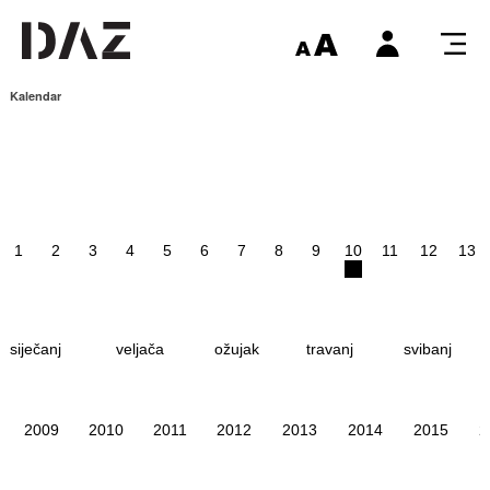
Kalendar
1
2
3
4
5
6
7
8
9
10
11
12
13
siječanj
veljača
ožujak
travanj
svibanj
2009
2010
2011
2012
2013
2014
2015
2