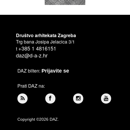
Društvo arhitekata Zagreba
Trg bana Josipa Jelacica 3/1
+385 1 4816151
t
daz@d-a-z.hr
DAZ bilten:
Prijavite se
Prati DAZ na:
Copyright ©2026 DAZ.