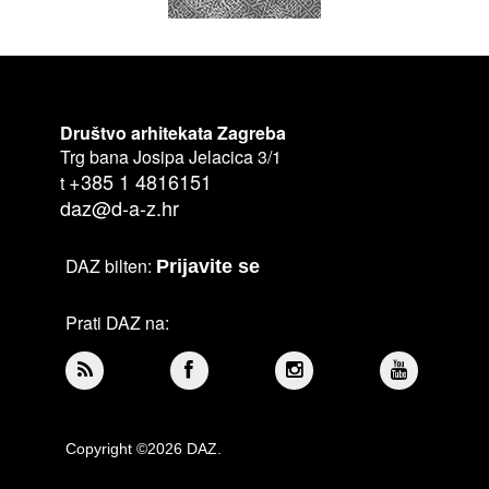
Društvo arhitekata Zagreba
Trg bana Josipa Jelacica 3/1
+385 1 4816151
t
daz@d-a-z.hr
DAZ bilten:
Prijavite se
Prati DAZ na:
Copyright ©2026 DAZ.