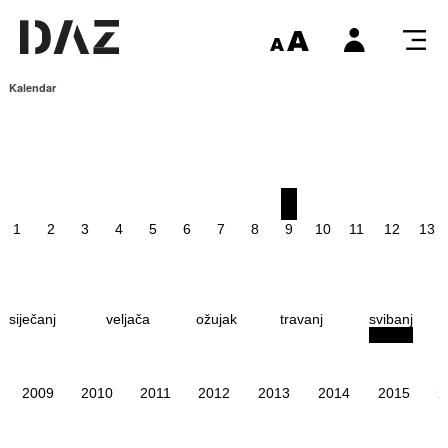
Kalendar
1
2
3
4
5
6
7
8
9
10
11
12
13
siječanj
veljača
ožujak
travanj
svibanj
2009
2010
2011
2012
2013
2014
2015
2