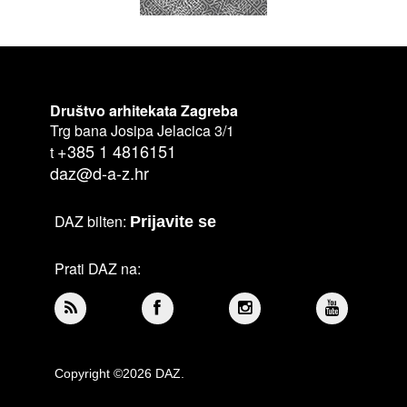
Društvo arhitekata Zagreba
Trg bana Josipa Jelacica 3/1
+385 1 4816151
t
daz@d-a-z.hr
DAZ bilten:
Prijavite se
Prati DAZ na:
Copyright ©2026 DAZ.