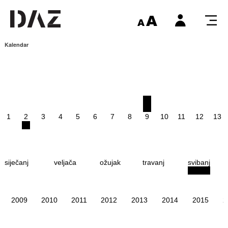
Kalendar
1
2
3
4
5
6
7
8
9
10
11
12
13
siječanj
veljača
ožujak
travanj
svibanj
2009
2010
2011
2012
2013
2014
2015
2