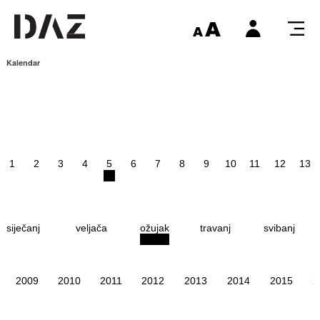
Kalendar
1
2
3
4
5
6
7
8
9
10
11
12
13
siječanj
veljača
ožujak
travanj
svibanj
2009
2010
2011
2012
2013
2014
2015
2