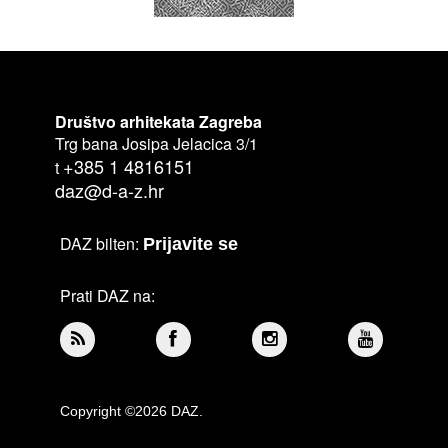
Društvo arhitekata Zagreba
Trg bana Josipa Jelacica 3/1
+385 1 4816151
t
daz@d-a-z.hr
DAZ bilten:
Prijavite se
Prati DAZ na:
Copyright ©2026 DAZ.