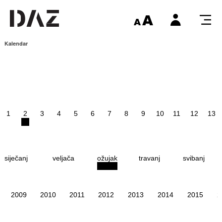
Kalendar
1
2
3
4
5
6
7
8
9
10
11
12
13
siječanj
veljača
ožujak
travanj
svibanj
2009
2010
2011
2012
2013
2014
2015
2