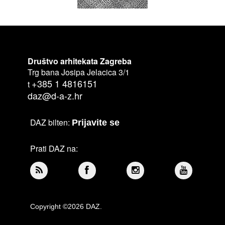
Društvo arhitekata Zagreba
Trg bana Josipa Jelacica 3/1
+385 1 4816151
t
daz@d-a-z.hr
DAZ bilten:
Prijavite se
Prati DAZ na:
Copyright ©2026 DAZ.