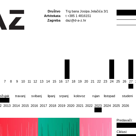
Društvo
Trg bana Josipa Jelačića 3/1
Arhitekata
t +385 1 4816151
Zagreba
daz@d-a-z.hr
7
8
9
10
11
12
13
14
15
16
17
18
19
20
21
22
23
24
25
26
27
ožujak
travanj
svibanj
lipanj
srpanj
kolovoz
rujan
listopad
studeni
2
2013
2014
2015
2016
2017
2018
2019
2020
2021
2022
2023
2024
2025
2026
Predavači:
Ciklusi: