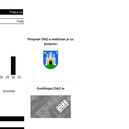
Prijavi se
Program DAZ-a realiziran je uz
potporu:
28
29
30
31
Godišnjaci DAZ-a:
prosinac