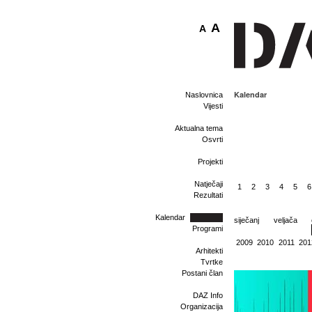
A
A
Kalendar
Naslovnica
Vijesti
Aktualna tema
Osvrti
Projekti
Natječaji
1
2
3
4
5
6
Rezultati
Kalendar
siječanj
veljača
Programi
2009
2010
2011
201
Arhitekti
Tvrtke
Postani član
DAZ Info
Organizacija