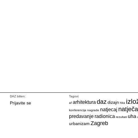
DAZ bilten:
Tagovi:
izlo
daz
arhitektura
dizajn
Prijavite se
af
hka
natječa
natjecaj
konferencija
nagrade
predavanje
radionica
uha
rezultati
Zagreb
urbanizam