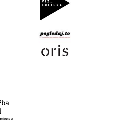
žba
j
umjetnost