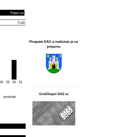
Prijavi se
Program DAZ-a realiziran je uz
potporu:
28
29
30
31
Godišnjaci DAZ-a:
prosinac