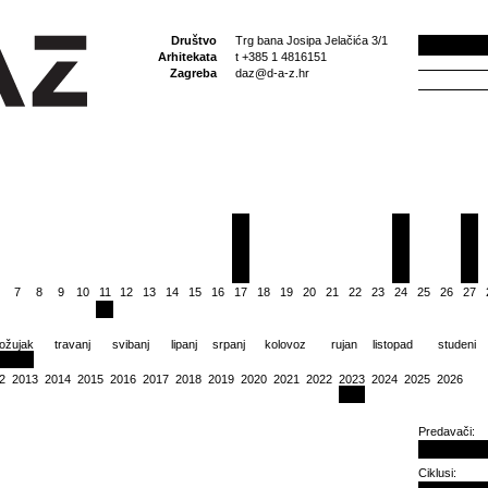
Društvo
Trg bana Josipa Jelačića 3/1
Arhitekata
t +385 1 4816151
Zagreba
daz@d-a-z.hr
7
8
9
10
11
12
13
14
15
16
17
18
19
20
21
22
23
24
25
26
27
ožujak
travanj
svibanj
lipanj
srpanj
kolovoz
rujan
listopad
studeni
2
2013
2014
2015
2016
2017
2018
2019
2020
2021
2022
2023
2024
2025
2026
Predavači:
Ciklusi: