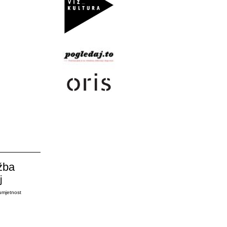
žba
j
umjetnost