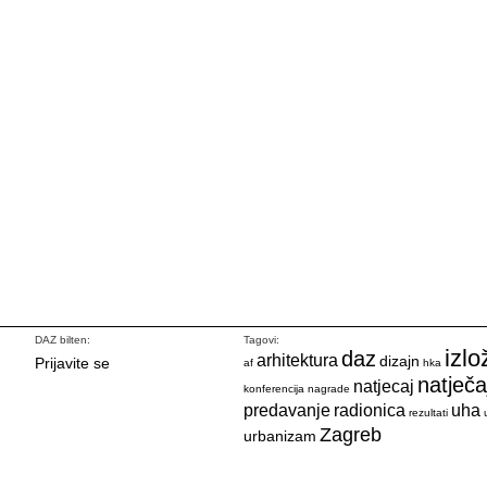
DAZ bilten:
Tagovi:
izlo
daz
arhitektura
dizajn
Prijavite se
af
hka
natječa
natjecaj
konferencija
nagrade
predavanje
radionica
uha
rezultati
Zagreb
urbanizam