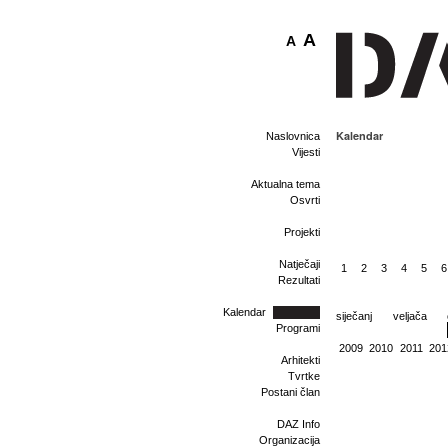
A
A
Kalendar
Naslovnica
Vijesti
Aktualna tema
Osvrti
Projekti
Natječaji
1
2
3
4
5
6
Rezultati
Kalendar
siječanj
veljača
Programi
2009
2010
2011
201
Arhitekti
Tvrtke
Postani član
DAZ Info
Organizacija