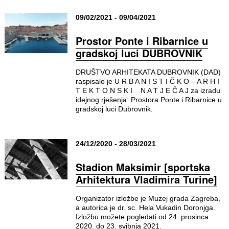
09/02/2021 - 09/04/2021
Prostor Ponte i Ribarnice u
gradskoj luci DUBROVNIK
DRUŠTVO ARHITEKATA DUBROVNIK (DAD)
raspisalo je U R B A N I S T I Č K O – A R H I
T E K T O N S K I N A T J E Č A J za izradu
idejnog rješenja: Prostora Ponte i Ribarnice u
gradskoj luci Dubrovnik.
24/12/2020 - 28/03/2021
Stadion Maksimir [sportska
Arhitektura Vladimira Turine]
Organizator izložbe je Muzej grada Zagreba,
a autorica je dr. sc. Hela Vukadin Doronjga.
Izložbu možete pogledati od 24. prosinca
2020. do 23. svibnja 2021.