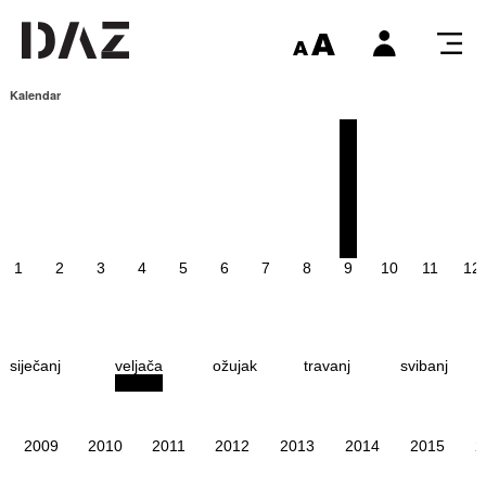
Kalendar
1
2
3
4
5
6
7
8
9
10
11
12
siječanj
veljača
ožujak
travanj
svibanj
2009
2010
2011
2012
2013
2014
2015
2