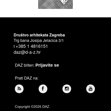
Društvo arhitekata Zagreba
Trg bana Josipa Jelacica 3/1
+385 1 4816151
t
daz@d-a-z.hr
DAZ bilten:
Prijavite se
Prati DAZ na:
Copyright ©2026 DAZ.