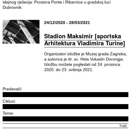
idejnog rješenja: Prostora Ponte i Ribarnice u gradskoj luci
Dubrovnik.
24/12/2020 - 28/03/2021
Stadion Maksimir [sportska
Arhitektura Vladimira Turine]
Organizator izložbe je Muzej grada Zagreba,
a autorica je dr. sc. Hela Vukadin Doronjga.
Izložbu možete pogledati od 24. prosinca
2020. do 23. svibnja 2021.
Predavači:
Ciklusi:
Teme: