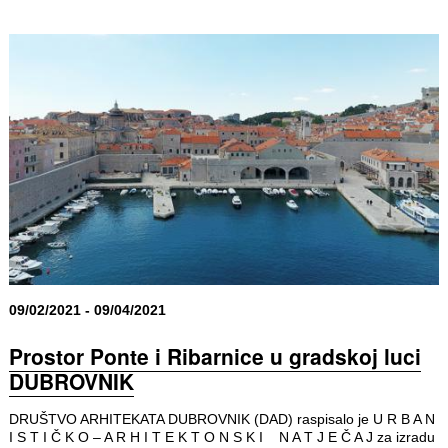
09/02/2021 - 09/04/2021
Prostor Ponte i Ribarnice u gradskoj luci
DUBROVNIK
DRUŠTVO ARHITEKATA DUBROVNIK (DAD) raspisalo je U R B A N
I S T I Č K O – A R H I T E K T O N S K I N A T J E Č A J za izradu