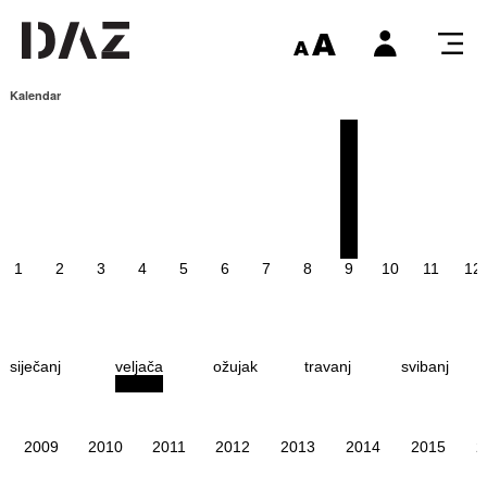
Kalendar
1
2
3
4
5
6
7
8
9
10
11
12
siječanj
veljača
ožujak
travanj
svibanj
2009
2010
2011
2012
2013
2014
2015
2