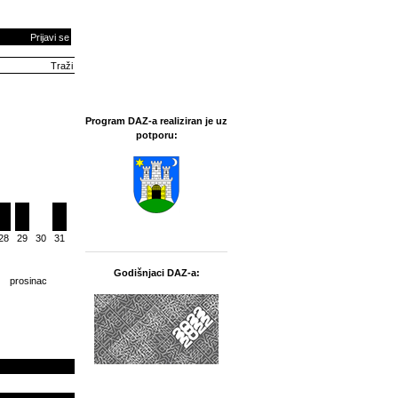
Prijavi se
Program DAZ-a realiziran je uz
potporu:
28
29
30
31
Godišnjaci DAZ-a:
prosinac