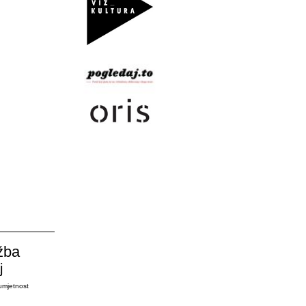
žba
j
umjetnost