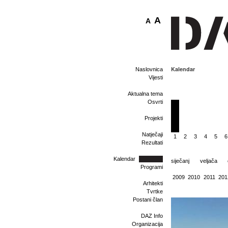
A
A
Kalendar
Naslovnica
Vijesti
Aktualna tema
Osvrti
Projekti
Natječaji
1
2
3
4
5
6
Rezultati
Kalendar
siječanj
veljača
Programi
2009
2010
2011
201
Arhitekti
Tvrtke
Postani član
DAZ Info
Organizacija