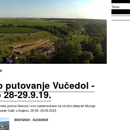
Teme:
19
o putovanje Vučedol -
 28-29.9.19.
reba poziva članove i sve zainteresirane na stručni obilazak Muzeja
narije Galić u Kutjevu, 28.09.-29.09.2019.
30/07/2019 - 31/10/2019