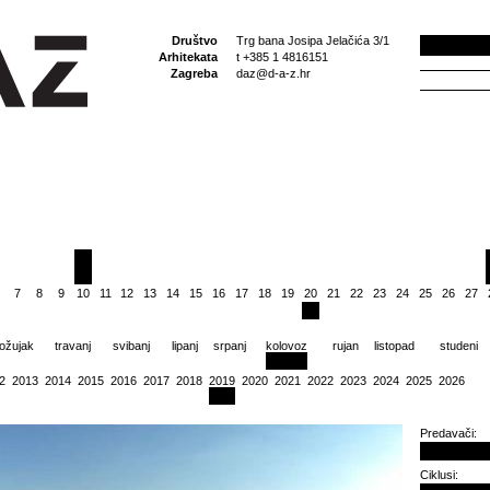
Društvo
Trg bana Josipa Jelačića 3/1
Arhitekata
t +385 1 4816151
Zagreba
daz@d-a-z.hr
7
8
9
10
11
12
13
14
15
16
17
18
19
20
21
22
23
24
25
26
27
ožujak
travanj
svibanj
lipanj
srpanj
kolovoz
rujan
listopad
studeni
2
2013
2014
2015
2016
2017
2018
2019
2020
2021
2022
2023
2024
2025
2026
Predavači:
Ciklusi: