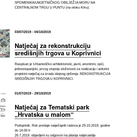
SPOMENIKA/UMJETNIČKOG OBILJEŽJA MORU NA
CENTRALNOM TRGU U PUNTU (na otoku Krku).
03/07/2019 - 04/10/2019
Natječaj za rekonstrukciju
središnjih trgova u Koprivnici
Raspisan je Urbanističko-arhitektonski, javni, anonimni, opći,
jednostupanjski, prvog stupnja složenosti za realizaciju i anketni
projektni natječaj za izradu idejnog rješenja: REKONSTRUKCIJA
SREDIŠNJIH TRGOVA U KOPRIVNICI.
01/07/2019 - 29/10/2019
Natječaj za Tematski park
„Hrvatska u malom“
Podsjetnik: Rok predaje natječajnih radova je 29.10.2019. godine
do 16:00 h
26.7.2019. objavljeni su odgovori na pitanja natjecatelja