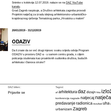
Snimke s kolokvija 12.07.2019. nalaze se na
DAZ YouTube
kanalu
.
Grad Zagreb raspisuje, a Društvo arhitekata zagreba provodi
Projektni natječaj za izradu idejnog arhitektonsko-urbanističko-
krajobraznog rješenja Tematskog parka „Hrvatska u malom“
20/01/2019 - 31/12/2019
ODAZIV
Da li znate da se već drugi mjesec svaku srijedu odvija Program
ODAZIV u prostoru DAZ-a - u samom centru grada, s ciljem
poticanja studenata kao proaktivnih sudionika društva, budućih
arhitekata i članova struke?
DAZ bilten:
Tagovi:
izlo
daz
arhitektura
dizajn
Prijavite se
af
hka
natječa
natjecaj
konferencija
nagrade
predavanje
radionica
uha
rezultati
Zagreb
urbanizam