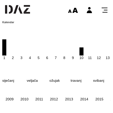
Kalendar
1
2
3
4
5
6
7
8
9
10
11
12
13
siječanj
veljača
ožujak
travanj
svibanj
2009
2010
2011
2012
2013
2014
2015
2