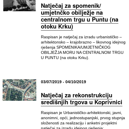
Natječaj za spomenik/
umjetnčko obilježje na
centralnom trgu u Puntu (na
otoku Krku)
Raspisan je natječaj za izradu urbanističko –
arhitektonsko – krajobrazno – likovnog idejnog
rješenja SPOMENIKA/UMJETNIČKOG
OBILJEŽJA MORU NA CENTRALNOM TRGU
U PUNTU (na otoku Krku).
03/07/2019 - 04/10/2019
Natječaj za rekonstrukciju
središnjih trgova u Koprivnici
Raspisan je Urbanističko-arhitektonski, javni,
anonimni, opći, jednostupanjski, prvog stupnja
složenosti za realizaciju i anketni projektni
natječaj za izradu idejnog rješenja: