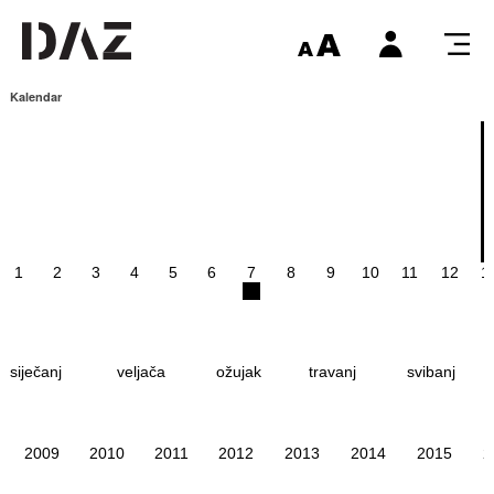
Kalendar
1
2
3
4
5
6
7
8
9
10
11
12
1
siječanj
veljača
ožujak
travanj
svibanj
2009
2010
2011
2012
2013
2014
2015
2