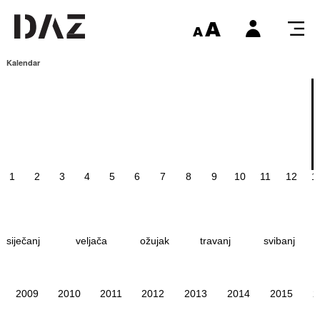
Kalendar
1
2
3
4
5
6
7
8
9
10
11
12
1
siječanj
veljača
ožujak
travanj
svibanj
2009
2010
2011
2012
2013
2014
2015
2