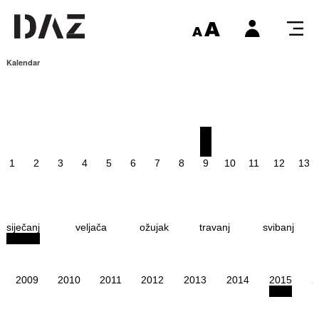
Kalendar
1
2
3
4
5
6
7
8
9
10
11
12
13
siječanj
veljača
ožujak
travanj
svibanj
2009
2010
2011
2012
2013
2014
2015
2