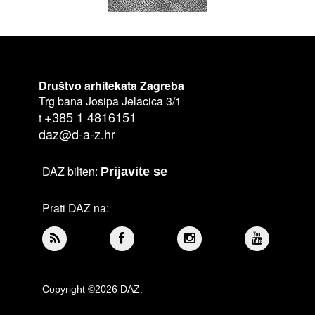
Društvo arhitekata Zagreba
Trg bana Josipa Jelacica 3/1
+385 1 4816151
t
daz@d-a-z.hr
DAZ bilten:
Prijavite se
Prati DAZ na:
Copyright ©2026 DAZ.