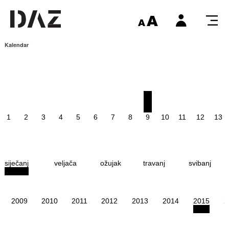
Kalendar
1
2
3
4
5
6
7
8
9
10
11
12
13
siječanj
veljača
ožujak
travanj
svibanj
2009
2010
2011
2012
2013
2014
2015
2