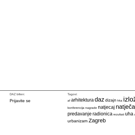
DAZ bilten:
Tagovi:
izlo
daz
arhitektura
dizajn
Prijavite se
af
hka
natječa
natjecaj
konferencija
nagrade
predavanje
radionica
uha
rezultati
Zagreb
urbanizam