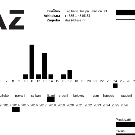
Društvo
Trg bana Josipa Jelačića 3/1
Arhitekata
t +385 1 4816151
Zagreba
daz@d-a-z.hr
6
7
8
9
10
11
12
13
14
15
16
17
18
19
20
21
22
23
24
25
26
2
ožujak
travanj
svibanj
lipanj
srpanj
kolovoz
rujan
listopad
studeni
2
2013
2014
2015
2016
2017
2018
2019
2020
2021
2022
2023
2024
2025
2026
Predavači:
Ciklusi: