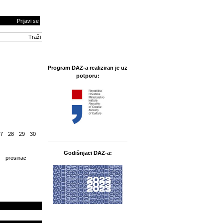
Prijavi se
Program DAZ-a realiziran je uz
potporu:
7
28
29
30
Godišnjaci DAZ-a:
prosinac