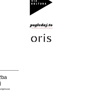
žba
j
umjetnost