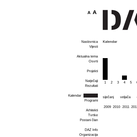
A
A
Kalendar
Naslovnica
Vijesti
Aktualna tema
Osvrti
Projekti
Natječaji
1
2
3
4
5
Rezultati
Kalendar
siječanj
veljača
Programi
2009
2010
2011
201
Arhitekti
Tvrtke
Postani član
DAZ Info
Organizacija