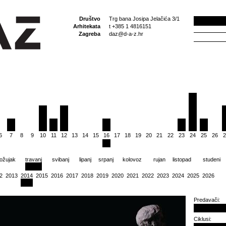
Društvo
Trg bana Josipa Jelačića 3/1
Arhitekata
t +385 1 4816151
Zagreba
daz@d-a-z.hr
6
7
8
9
10
11
12
13
14
15
16
17
18
19
20
21
22
23
24
25
26
2
ožujak
travanj
svibanj
lipanj
srpanj
kolovoz
rujan
listopad
studeni
2
2013
2014
2015
2016
2017
2018
2019
2020
2021
2022
2023
2024
2025
2026
Predavači:
Ciklusi: