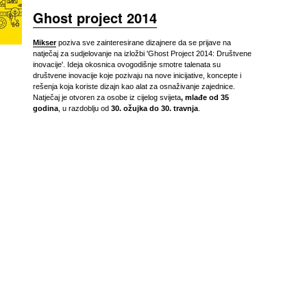
Ghost project 2014
Mikser
poziva sve zainteresirane dizajnere da se prijave na
natječaj za sudjelovanje na izložbi 'Ghost Project 2014: Društvene
inovacije'. Ideja okosnica ovogodišnje smotre talenata su
društvene inovacije koje pozivaju na nove inicijative, koncepte i
rešenja koja koriste dizajn kao alat za osnaživanje zajednice.
Natječaj je otvoren za osobe iz cijelog svijeta
, mlađe od 35
godina
, u razdoblju od
30. ožujka do 30. travnja
.