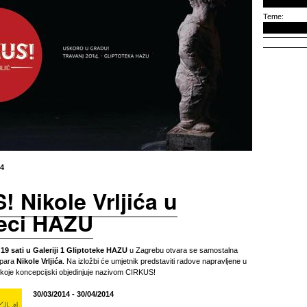
Teme:
14
 Nikole Vrljića u
teci HAZU
 19 sati u Galeriji 1 Gliptoteke HAZU
u Zagrebu otvara se samostalna
para
Nikole Vrljića
. Na izložbi će umjetnik predstaviti radove napravljene u
e koje koncepcijski objedinjuje nazivom CIRKUS!
30/03/2014 - 30/04/2014