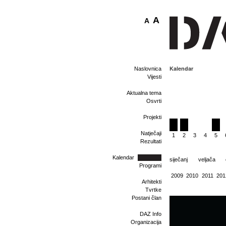
A
A
Kalendar
Naslovnica
Vijesti
Aktualna tema
Osvrti
Projekti
Natječaji
1
2
3
4
5
Rezultati
Kalendar
siječanj
veljača
Programi
2009
2010
2011
201
Arhitekti
Tvrtke
Postani član
DAZ Info
Organizacija