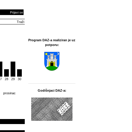
Prijavi se
Program DAZ-a realiziran je uz
potporu:
7
28
29
30
Godišnjaci DAZ-a:
prosinac