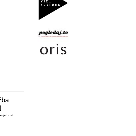
žba
j
umjetnost