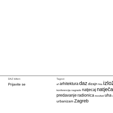
DAZ bilten:
Tagovi:
izlo
daz
arhitektura
dizajn
Prijavite se
af
hka
natječa
natjecaj
konferencija
nagrade
predavanje
radionica
uha
rezultati
Zagreb
urbanizam