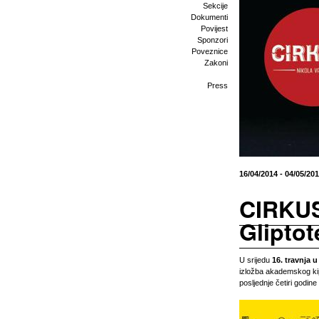
Sekcije
Dokumenti
Povijest
Sponzori
Poveznice
Zakoni
Press
16/04/2014 - 04/05/20
CIRKUS!
Glipto
U srijedu
16. travnja u
izložba akademskog ki
posljednje četiri godin