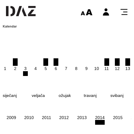
Kalendar
1
2
3
4
5
6
7
8
9
10
11
12
13
siječanj
veljača
ožujak
travanj
svibanj
2009
2010
2011
2012
2013
2014
2015
2