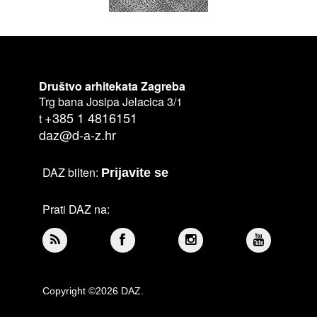
Društvo arhitekata Zagreba
Trg bana Josipa Jelacica 3/1
+385 1 4816151
t
daz@d-a-z.hr
DAZ bilten:
Prijavite se
Prati DAZ na:
Copyright ©2026 DAZ.