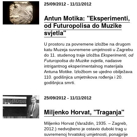
25/09/2012 - 11/11/2012
Antun Motika: "Eksperimenti,
od Futuropolisa do Muzike
svjetla"
U prostoru za povremene izložbe na drugom
katu Muzeja suvremene umjetnosti u Zagrebu
do 11. studenog traje izložba
Eksperimenti, od
Futuropolisa do Muzike svjetla
, nadasve
intrigantnog eksperimentalnog materijala
Antuna Motike. Izložbom se ujedno obilježava
110. godišnjica umjetnikova rođenja i 20.
godišnjica smrti.
25/09/2012 - 11/11/2012
Miljenko Horvat, "Traganja"
Miljenko Horvat (Varaždin, 1935. – Zagreb,
2012.) nedvojbeno je ostavio duboki trag u
suvremenoj hrvatskoj umjetnosti, ponajprije