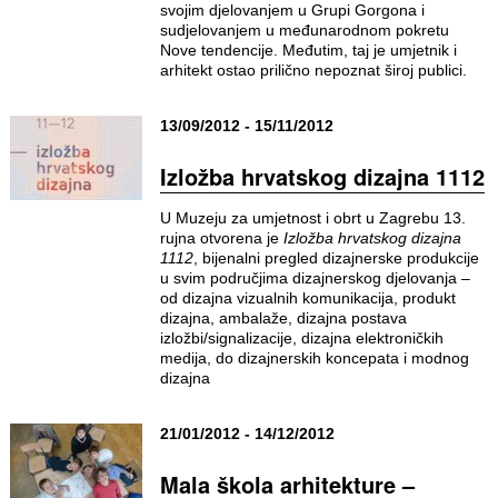
svojim djelovanjem u Grupi Gorgona i
sudjelovanjem u međunarodnom pokretu
Nove tendencije. Međutim, taj je umjetnik i
arhitekt ostao prilično nepoznat široj publici.
13/09/2012 - 15/11/2012
Izložba hrvatskog dizajna 1112
U Muzeju za umjetnost i obrt u Zagrebu 13.
rujna otvorena je
Izložba hrvatskog dizajna
1112
, bijenalni pregled dizajnerske produkcije
u svim područjima dizajnerskog djelovanja –
od dizajna vizualnih komunikacija, produkt
dizajna, ambalaže, dizajna postava
izložbi/signalizacije, dizajna elektroničkih
medija, do dizajnerskih koncepata i modnog
dizajna
21/01/2012 - 14/12/2012
Mala škola arhitekture –