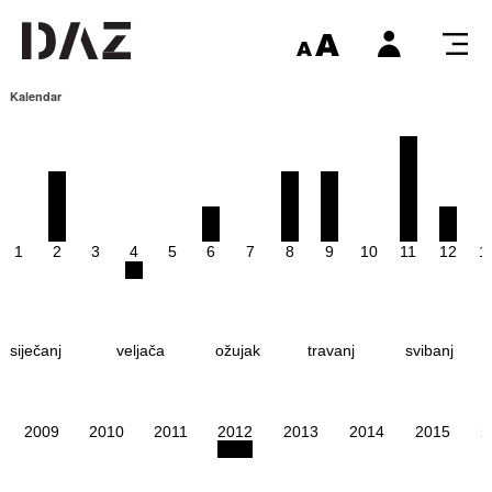
Kalendar
1
2
3
4
5
6
7
8
9
10
11
12
1
siječanj
veljača
ožujak
travanj
svibanj
2009
2010
2011
2012
2013
2014
2015
2