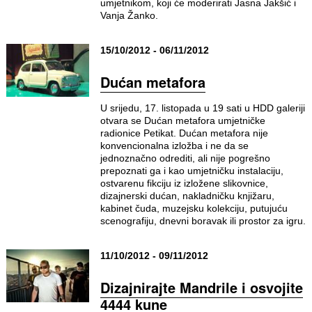
umjetnikom, koji će moderirati Jasna Jakšić i
Vanja Žanko.
15/10/2012 - 06/11/2012
Dućan metafora
U srijedu, 17. listopada u 19 sati u HDD galeriji
otvara se Dućan metafora umjetničke
radionice Petikat. Dućan metafora nije
konvencionalna izložba i ne da se
jednoznačno odrediti, ali nije pogrešno
prepoznati ga i kao umjetničku instalaciju,
ostvarenu fikciju iz izložene slikovnice,
dizajnerski dućan, nakladničku knjižaru,
kabinet čuda, muzejsku kolekciju, putujuću
scenografiju, dnevni boravak ili prostor za igru.
11/10/2012 - 09/11/2012
Dizajnirajte Mandrile i osvojite
4444 kune