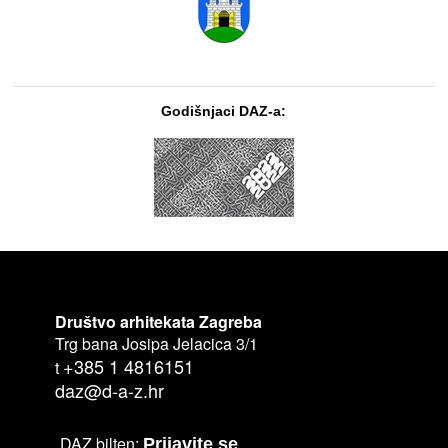
Godišnjaci DAZ-a:
Društvo arhitekata Zagreba
Trg bana Josipa Jelacica 3/1
+385 1 4816151
t
daz@d-a-z.hr
DAZ bilten:
Prijavite se