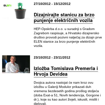
27/10/2012 - 15/12/2012
Dizajnirajte stanicu za brzo
punjenje električnih vozila
HEP-Opskrba d.o.o. u suradnji s Gradom
Zagrebom raspisuje, a Hrvatsko dizajnersko
društvo provodi pozivni natječaj za dizajn prve
ELEN stanice za brzo punjenje električnih
vozila.
23/10/2012 - 23/11/2012
Izložba Tomislava Premerla i
Hrvoja Devidea
Dvojica autora nastojat će nam kroz ovu
izložbu u Galeriji Modulor prikazati duh
vremena šezdesetih godina prošlog stoljeća
(doba Exat-a 51, Novih tendencija, Gorgone i
dr.), koje su kao autori živjeli, iskusili, mislili i
djelovali.