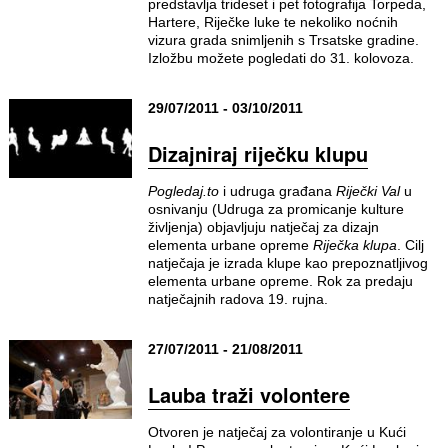
predstavlja trideset i pet fotografija Torpeda,
Hartere, Riječke luke te nekoliko noćnih
vizura grada snimljenih s Trsatske gradine.
Izložbu možete pogledati do 31. kolovoza.
29/07/2011 - 03/10/2011
Dizajniraj riječku klupu
Pogledaj.to
i udruga građana
Riječki Val
u
osnivanju (Udruga za promicanje kulture
življenja) objavljuju natječaj za dizajn
elementa urbane opreme
Riječka klupa
. Cilj
natječaja je izrada klupe kao prepoznatljivog
elementa urbane opreme. Rok za predaju
natječajnih radova 19. rujna.
27/07/2011 - 21/08/2011
Lauba traži volontere
Otvoren je natječaj za volontiranje u Kući