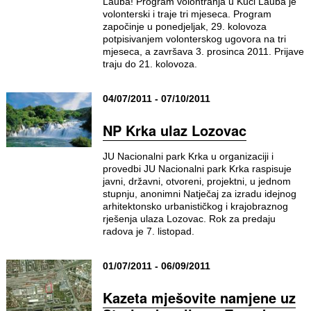
Lauba! Program volontranja u Kući Lauba je
volonterski i traje tri mjeseca. Program
započinje u ponedjeljak, 29. kolovoza
potpisivanjem volonterskog ugovora na tri
mjeseca, a završava 3. prosinca 2011. Prijave
traju do 21. kolovoza.
04/07/2011 - 07/10/2011
NP Krka ulaz Lozovac
JU Nacionalni park Krka u organizaciji i
provedbi JU Nacionalni park Krka raspisuje
javni, državni, otvoreni, projektni, u jednom
stupnju, anonimni Natječaj za izradu idejnog
arhitektonsko urbanističkog i krajobraznog
rješenja ulaza Lozovac. Rok za predaju
radova je 7. listopad.
01/07/2011 - 06/09/2011
Kazeta mješovite namjene uz