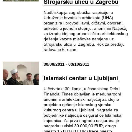
Strojarsku ulicu u Zagrebu
Nadbiskupija zagrebačka raspisuje, a
Udruženje hrvatskih arhitekata (UHA)
organizira i provodi javni, državni, otvoreni,
anketni, u jednom stupnju, anonimni Natječaj
za izradu idejnog urbanističko-arhitektonskog
rješenja kazete mješovite namjene uz
Strojarsku ulicu u Zagrebu. Rok za predaju
radova je 6. rujan.
30/06/2011 - 03/10/2011
Islamski centar u Ljubljani
U četvrtak, 30. lipnja, u časopisima Delo i
Financial Times objavljen je međunarodni
anonimni arhitektonski natječaj za idejno
projektno rješenje Islamskog vjersko
kulturnog centra u Ljubljani. Nagrade za
pobjednike natječaja osigurat će Islamska
zajednica. Za prvu nagradu osigurana je
nagrada u visini 30.000,00 EUR, drugo
mjesto 15.000,00 EUR i treće mjesto