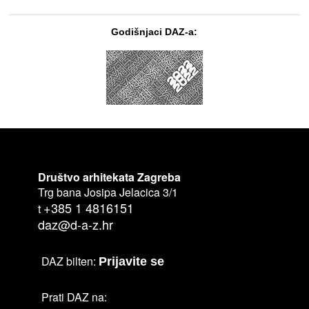
Godišnjaci DAZ-a:
Društvo arhitekata Zagreba
Trg bana Josipa Jelacica 3/1
+385 1 4816151
t
daz@d-a-z.hr
DAZ bilten:
Prijavite se
Prati DAZ na: