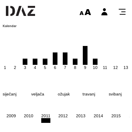
Kalendar
1
2
3
4
5
6
7
8
9
10
11
12
13
siječanj
veljača
ožujak
travanj
svibanj
2009
2010
2011
2012
2013
2014
2015
2