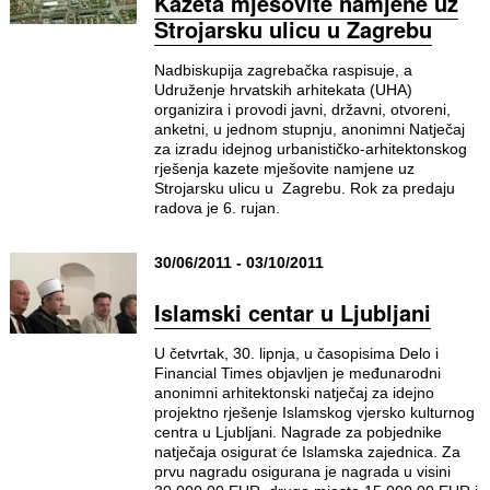
Kazeta mješovite namjene uz
Strojarsku ulicu u Zagrebu
Nadbiskupija zagrebačka raspisuje, a
Udruženje hrvatskih arhitekata (UHA)
organizira i provodi javni, državni, otvoreni,
anketni, u jednom stupnju, anonimni Natječaj
za izradu idejnog urbanističko-arhitektonskog
rješenja kazete mješovite namjene uz
Strojarsku ulicu u Zagrebu. Rok za predaju
radova je 6. rujan.
30/06/2011 - 03/10/2011
Islamski centar u Ljubljani
U četvrtak, 30. lipnja, u časopisima Delo i
Financial Times objavljen je međunarodni
anonimni arhitektonski natječaj za idejno
projektno rješenje Islamskog vjersko kulturnog
centra u Ljubljani. Nagrade za pobjednike
natječaja osigurat će Islamska zajednica. Za
prvu nagradu osigurana je nagrada u visini