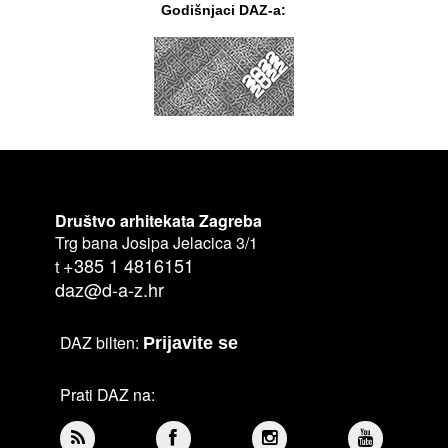
Godišnjaci DAZ-a:
Društvo arhitekata Zagreba
Trg bana Josipa Jelacica 3/1
+385 1 4816151
t
daz@d-a-z.hr
DAZ bilten:
Prijavite se
Prati DAZ na: