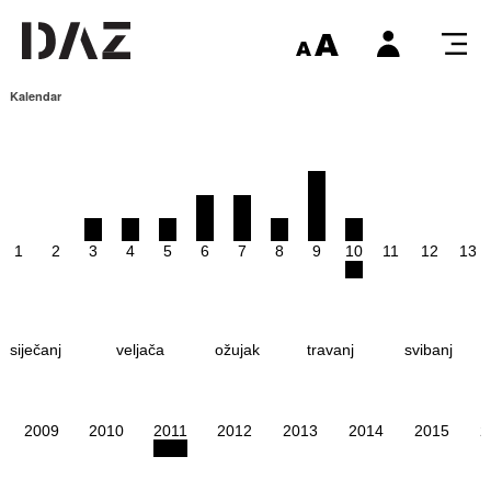
Kalendar
1
2
3
4
5
6
7
8
9
10
11
12
13
siječanj
veljača
ožujak
travanj
svibanj
2009
2010
2011
2012
2013
2014
2015
2