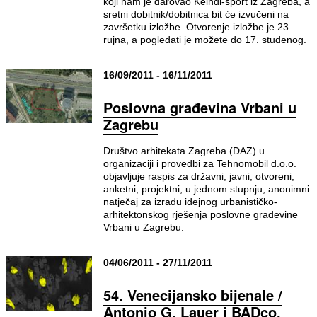
koji nam je darovao Keindl-sport iz Zagreba, a
sretni dobitnik/dobitnica bit će izvučeni na
završetku izložbe. Otvorenje izložbe je 23.
rujna, a pogledati je možete do 17. studenog.
16/09/2011 - 16/11/2011
Poslovna građevina Vrbani u
Zagrebu
Društvo arhitekata Zagreba (DAZ) u
organizaciji i provedbi za Tehnomobil d.o.o.
objavljuje raspis za državni, javni, otvoreni,
anketni, projektni, u jednom stupnju, anonimni
natječaj za izradu idejnog urbanističko-
arhitektonskog rješenja poslovne građevine
Vrbani u Zagrebu.
04/06/2011 - 27/11/2011
54. Venecijansko bijenale /
Antonio G. Lauer i BADco.