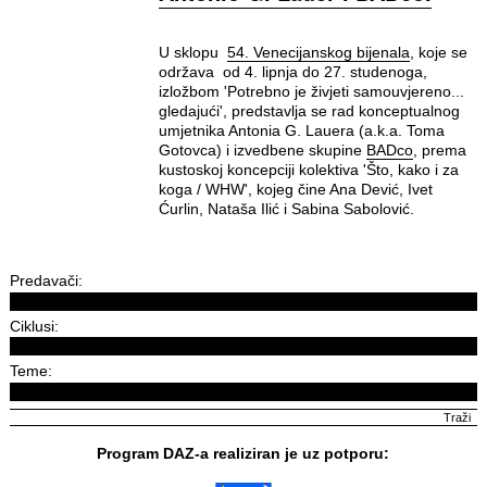
U sklopu
54. Venecijanskog bijenala
, koje se
održava od 4. lipnja do 27. studenoga,
izložbom 'Potrebno je živjeti samouvjereno...
gledajući', predstavlja se rad konceptualnog
umjetnika Antonia G. Lauera (a.k.a. Toma
Gotovca) i izvedbene skupine
BADco
, prema
kustoskoj koncepciji kolektiva 'Što, kako i za
koga / WHW', kojeg čine Ana Dević, Ivet
Ćurlin, Nataša Ilić i Sabina Sabolović.
Predavači:
Ciklusi:
Teme:
Program DAZ-a realiziran je uz potporu: