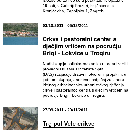
izložbe održati će se u petak 28. listopada u
19 sati, u Galeriji Prozori, knjižnica s. s.
Kranjčevića, Zapoljska 1, Zagreb.
03/10/2011 - 06/12/2011
Crkva i pastoralni centar s
dječjim vrtićem na području
Brigi - Lokvice u Trogiru
Nadbiskupija splitsko-makarska u organizaciji i
provedbi Društva arhitekata Split
(DAS) raspisuje državni, otvoreni, projektni, u
jednom stupnju, anonimni natječaj za izradu
idejnog arhitektonsko-urbanističkog rješenja
crkve i pastoralnog centra s dječjim vrtićem na
području Brigi - Lokvice u Trogiru.
27/09/2011 - 29/11/2011
Trg pul Vele crikve