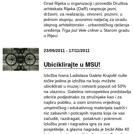
Grad Rijeka u organizaciji i provedbi Društva
arhitekata Rijeka (DaR) raspisuje javni,
državni, za realizaciju, otvoreni, pozivni, u
jednom stupnju, anonimni natječaj za izradu
idejnog arhitektonsko - urbanističkog rješenja
uređenja
Trga pul Vele crikve
u Starom gradu
u Rijeci.
23/09/2011 - 17/11/2011
Ubiciklirajte u MSU!
Izložba Ivana Ladislava Galete
Krajolik nulte
točke
jedina je izložba na koju možete
ubiciklirati u muzej i ostvariti popust od 50%
na ulaznicu. Galetina retrospektiva predstavlja
otkriće podjednako za stručnjake kao i za
najširu publiku, a osim iznimno vrijednog
umjetničkog i edukativnog materijala sadrži i
niz zabavnih i poticajnih mjesta koja će vas
začuditi, razdragati, potaknuti i pokrenuti.
Izložbu prati i nagradna igra za sve
posjetitelje, a glavna nagrada je bicikl Alite 40