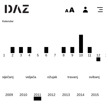
Kalendar
1
2
3
4
5
6
7
8
9
10
11
12
1
siječanj
veljača
ožujak
travanj
svibanj
2009
2010
2011
2012
2013
2014
2015
2