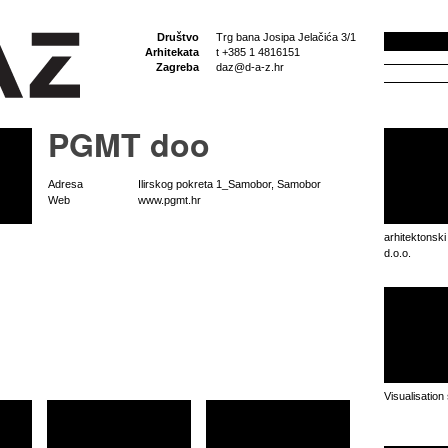
Društvo
Trg bana Josipa Jelačića 3/1
Arhitekata
t +385 1 4816151
Zagreba
daz@d-a-z.hr
PGMT doo
Adresa
Ilirskog pokreta 1_Samobor, Samobor
Web
www.pgmt.hr
arhitektonski
d.o.o.
Visualisation