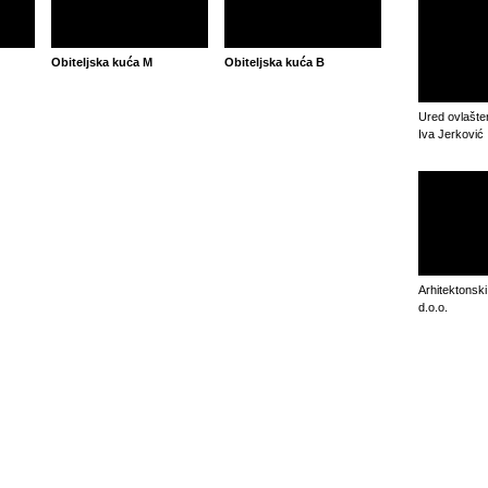
Obiteljska kuća M
Obiteljska kuća B
Ured ovlašten
Iva Jerković
Arhitektonski
d.o.o.