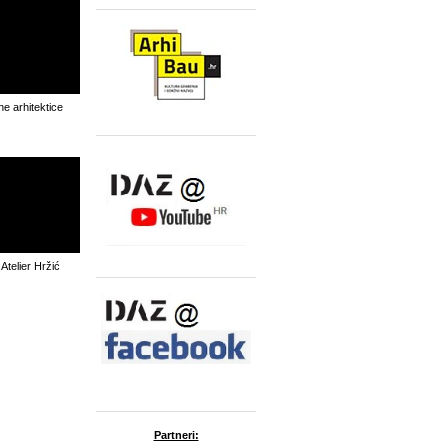
e arhitektice
 Atelier Hržić
Partneri: