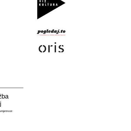
žba
j
umjetnost