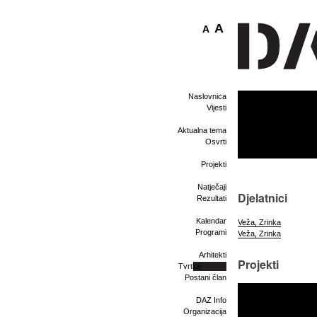
A
A
Naslovnica
Vijesti
Aktualna tema
Osvrti
Projekti
Natječaji
Djelatnici
Rezultati
Kalendar
Veža, Zrinka
Programi
Veža, Zrinka
Arhitekti
Projekti
Tvrtke
Postani član
DAZ Info
Organizacija