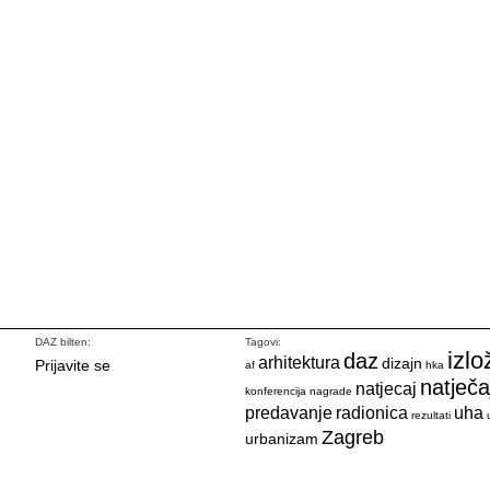
DAZ bilten:
Tagovi:
izlo
daz
arhitektura
dizajn
Prijavite se
af
hka
natječa
natjecaj
konferencija
nagrade
predavanje
radionica
uha
rezultati
Zagreb
urbanizam