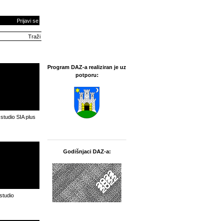
Prijavi se
Program DAZ-a realiziran je uz
potporu:
 studio SIA plus
Godišnjaci DAZ-a:
 studio