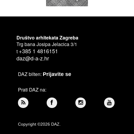
Društvo arhitekata Zagreba
Trg bana Josipa Jelacica 3/1
+385 1 4816151
t
daz@d-a-z.hr
DAZ bilten:
Prijavite se
Prati DAZ na:
Copyright ©2026 DAZ.