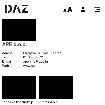
APE d.o.o.
Adresa
Ozaljska 61/I kat , Zagreb
Tel
01 309 75 72
E-mail
ape-info@ape.hr
Web
www.ape.hr
Tehničke konstrukcije
Arhmir d.o.o.