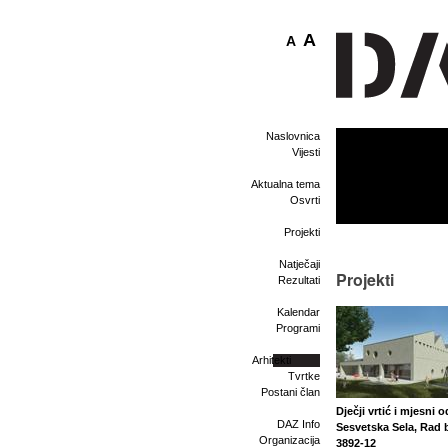
A
A
Naslovnica
Vijesti
Aktualna tema
Osvrti
Projekti
Natječaji
Projekti
Rezultati
Kalendar
Programi
Arhitekti
Tvrtke
Postani član
Dječji vrtić i mjesni 
DAZ Info
Sesvetska Sela, Rad b
Organizacija
3892-12