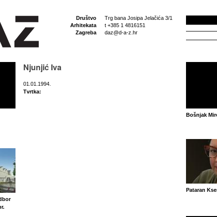
Društvo
Trg bana Josipa Jelačića 3/1
Arhitekata
t +385 1 4816151
Zagreba
daz@d-a-z.hr
Njunjić Iva
01.01.1994.
Tvrtka:
Bošnjak Mir
Pataran Ksen
odbor
r.