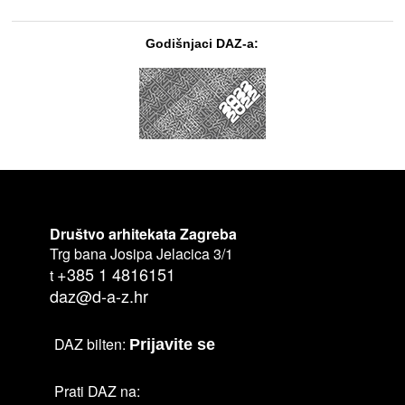
Godišnjaci DAZ-a:
Društvo arhitekata Zagreba
Trg bana Josipa Jelacica 3/1
+385 1 4816151
t
daz@d-a-z.hr
DAZ bilten:
Prijavite se
Prati DAZ na: