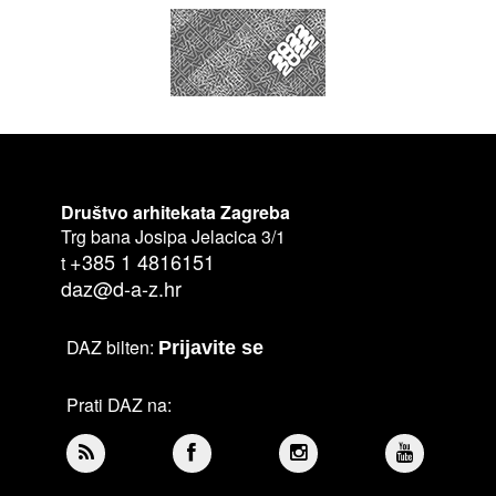
Društvo arhitekata Zagreba
Trg bana Josipa Jelacica 3/1
+385 1 4816151
t
daz@d-a-z.hr
DAZ bilten:
Prijavite se
Prati DAZ na: