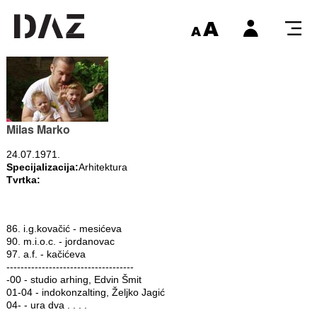
Milas Marko
24.07.1971.
Specijalizacija:
Arhitektura
Tvrtka:
86. i.g.kovačić - mesićeva
90. m.i.o.c. - jordanovac
97. a.f. - kačićeva
------------------------------------
-00 - studio arhing, Edvin Šmit
01-04 - indokonzalting, Željko Jagić
04- - ura dva . . . .