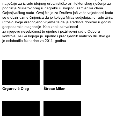
natječaju za izradu idejnog urbanističko-arhitektonskog rješenja za
područje
Müllerov breg u Zagrebu
u svojstvu zamjenika člana
Ocjenjivačkog suda. Ovaj čin je za Društvo još veće vrijednosti kada
se u obzir uzme činjenica da je kolega Milas sudjelujući u radu žirija
utrošio svoje dragocjeno vrijeme te da je sredstva donirao u godini
gospodarske stagnacije. Kao znak zahvalnosti
za njegovu nesebičnost te ujedno i požrtvovni rad u Odboru
kontrole DAZ-a kojega je ujedno i predsjednik matično društvo ga
je oslobodilo članarine za 2011. godinu.
Grgurević Oleg
Štrbac Milan