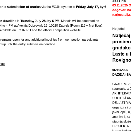
ŠESTINE.
03.11.2025
O
ronic submission of entries
via the EOJN system is
Friday, July 17, by
6
odgovori na
natjecatelja.
n deadline
is
Tuesday, July 28, by 6 PM
. Models will be accepted on
 to 4 PM at Avenija Dubrovnik 15, 10020 Zagreb (Room 115 – first floor).
Natječaj
 available on
EOJN RH
and the
official competition website
.
Natječaj
ains open for any additional inquiries from competition participants,
proširen
 up until the entry submission deadline.
gradsko
Laste u 
Rovign
tice
06/10/2025
DAZ/DAI-SA
GRAD ROVI
raspisuje, 
ARHITEKATA
SOCIETÀ AR
DELL’ISTRIA 
organizira i 
javni, opći, 
anonimni, za r
stupnja slože
PROJEKTNI
izradu idejno