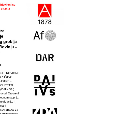
bjavljeni su
 pitanja
 za
je
g groblja
Rovinju –
o
I
NJ – ROVIGNO
a DRUŠTVO
 ISTRE –
CHITETTI
(DAI – SAI)
provodi Otvoreni,
u jednom stupnju,
ealizaciju, I.
nosti
 NATJEČAJ za
g arhitektonsko