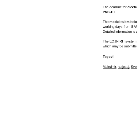
The deadline for
elect
PM CET
.
The
model submissio
working days from 8 AM
Detailed information is
The EOJN RH system rem
which may be submitted
Tagovi
Maksimir
,
natjecaj
,
Sve