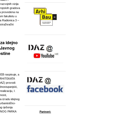
 razvojnih vizija
uropskih gradova
ja provedena na
om fakultetu u
ja Radionica 3 –
straživački
 za idejno
e Javnog
stine
 raspisuje, a
RHITEKATA
Z) provodi:
ednostupanjski,
ealizaciju, I.
nosti,
 izradu idejnog
urbanističko-
g rješenja
AVNOG PARKA
Partneri: