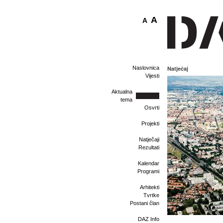
A
A
Naslovnica
Natječaj
Vijesti
Aktualna
tema
Osvrti
Projekti
Natječaji
Rezultati
Kalendar
Programi
Arhitekti
Tvrtke
Postani član
DAZ Info