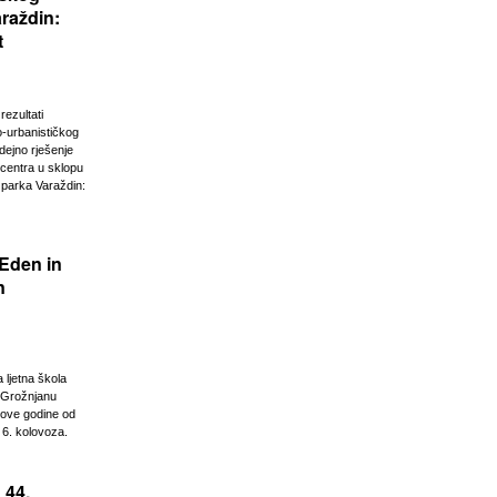
raždin:
t
rezultati
o-urbanističkog
idejno rješenje
 centra u sklopu
parka Varaždin:
Eden in
n
ljetna škola
u Grožnjanu
 ove godine od
 6. kolovoza.
 44.