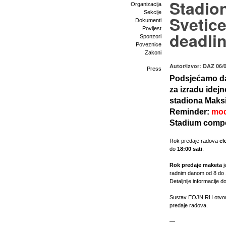
Stadio
Organizacija
Sekcije
Svetice
Dokumenti
Povijest
deadli
Sponzori
Poveznice
Zakoni
Autor/izvor: DAZ 06/
Press
Podsjećamo d
za izradu idej
stadiona Maksi
Reminder:
mod
Stadium compet
Rok predaje radova
el
do
18:00 sati
.
Rok predaje maketa
j
radnim danom od 8 do 1
Detaljnije informacije 
Sustav EOJN RH otvoren
predaje radova.
—