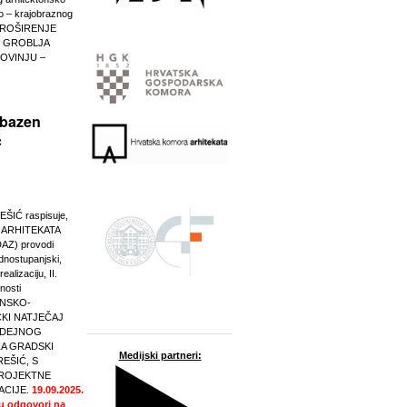
ko – krajobraznog
 PROŠIRENJE
 GROBLJA
ROVINJU –
 bazen
ć
IĆ raspisuje,
 ARHITEKATA
AZ) provodi
ednostupanjski,
ealizaciju, II.
nosti
NSKO-
KI NATJEČAJ
 IDEJNOG
ZA GRADSKI
Medijski partneri:
EŠIĆ, S
ROJEKTNE
CIJE.
19.09.2025.
su odgovori na