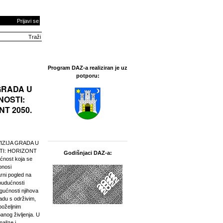
Prijavi se
Program DAZ-a realiziran je uz
potporu:
 GRADA U
OSTI:
T 2050.
„VIZIJA GRADA U
I: HORIZONT
Godišnjaci DAZ-a:
ćnost koja se
onosi
arni pogled na
budućnosti
gućnosti njihova
adu s održivim,
 poželjnim
anog življenja. U
alize i