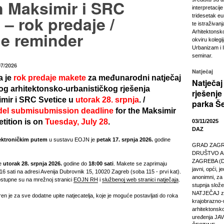
n Maksimir i SRC
interpretacije
 – rok predaje /
tridesetak e
te istraživan
ne reminder
Arhitektonsk
okviru kolegi
Urbanizam i I
seminar.
07/2026
Natječaj
a je
rok predaje makete
za međunarodni natječaj
Natječaj
nog arhitektonsko-urbanističkog rješenja
rješenj
mir i SRC Svetice u
utorak 28. srpnja
. /
parka Še
el submisubmission deadline
for the Maksimir
ition is on
Tuesday, July 28
.
03/11/2025
DAZ
ektroničkim putem
u sustavu EOJN je
petak 17. srpnja 2026.
godine
GRAD ZAGREB
DRUŠTVO A
ZAGREBA (DA
e
utorak 28. srpnja 2026.
godine do
18:00 sati
. Makete se zaprimaju
javni, opći, j
6 sati na adresi Avenija Dubrovnik 15, 10020 Zagreb (soba 115 - prvi kat).
anonimni, za r
dostupne su na mrežnoj stranici
EOJN RH
i
službenoj web stranici natječaja
.
stupnja slože
NATJEČAJ za
 je za sve dodatne upite natjecatelja, koje je moguće postavljati do roka
krajobrazno-
arhitektonsko
uređenja J