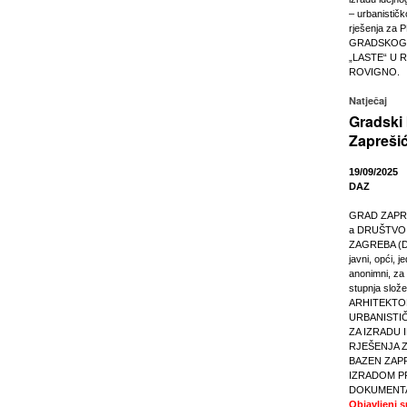
– urbanistič
rješenja za
GRADSKOG
„LASTE“ U 
ROVIGNO.
Natječaj
Gradski
Zapreši
19/09/2025
DAZ
GRAD ZAPREŠ
a DRUŠTVO
ZAGREBA (D
javni, opći, j
anonimni, za r
stupnja slože
ARHITEKTO
URBANISTIČ
ZA IZRADU
RJEŠENJA 
BAZEN ZAPR
IZRADOM P
DOKUMENTA
Objavljeni 