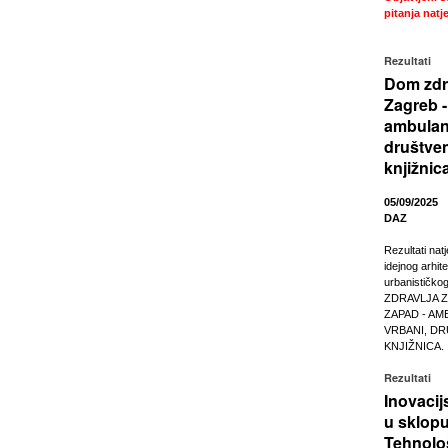
pitanja natje
Rezultati
Dom zdr
Zagreb -
ambulan
društven
knjižnic
05/09/2025
DAZ
Rezultati nat
idejnog arhit
urbanističko
ZDRAVLJA 
ZAPAD - AM
VRBANI, DR
KNJIŽNICA.
Rezultati
Inovacij
u sklop
Tehnolo