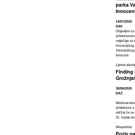
parka Va
Innocen
14/07/2025
DAV
Objavljeni su 
arhitektonsk
natječaja za 
Inovacijskog
Tehnološkog 
Innocent
Ljetna škola
Finding 
Grožnja
30/06/2025
DAZ
Međunarodna 
arhitekture 
održat će se
31. srpnja do
Skupština
Poziv na