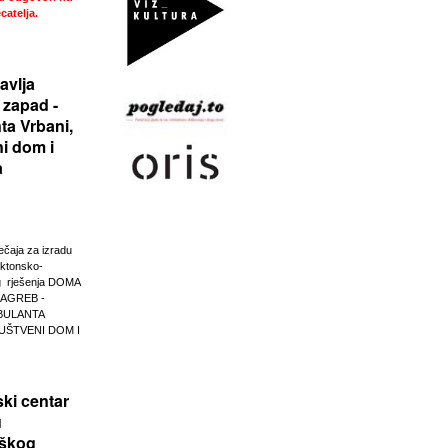
catelja.
avlja
 zapad -
ta Vrbani,
i dom i
a
ječaja za izradu
ektonsko-
g rješenja DOMA
ZAGREB -
BULANTA
UŠTVENI DOM I
ski centar
u
škog