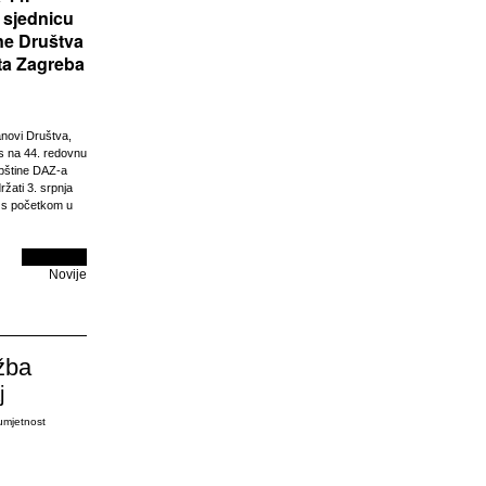
 sjednicu
ne Društva
ta Zagreba
anovi Društva,
 na 44. redovnu
pštine DAZ-a
ržati 3. srpnja
 s početkom u
Novije
žba
j
umjetnost