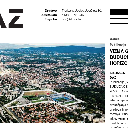
Društvo
Trg bana Josipa Jelačića 3/1
Arhitekata
t +385 1 4816151
Zagreba
daz@d-a-z.hr
Ostalo
Publikacija
VIZIJA
BUDUĆN
HORIZON
13/11/2025
DAZ
Publikacija 
BUDUĆNOST
2050. – Budu
tek nazire“ d
interdisciplin
promišljanje 
gradova i mo
razvoja u skl
inkluzivnim i
modelima urb
središtu su an