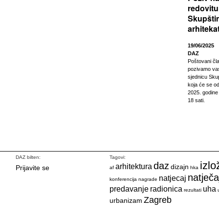
redovitu
Skupšti
arhiteka
19/06/2025
DAZ
Poštovani čl
pozivamo vas
sjednicu Sku
koja će se od
2025. godine
18 sati.
DAZ bilten:
Tagovi:
izlo
daz
arhitektura
dizajn
Prijavite se
af
hka
natječa
natjecaj
konferencija
nagrade
predavanje
radionica
uha
rezultati
Zagreb
urbanizam