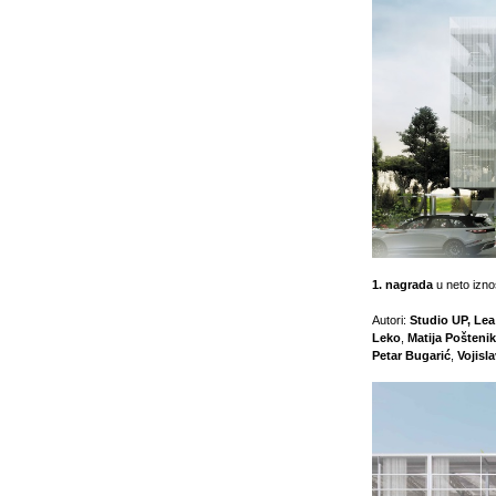
1. nagrada
u neto izn
Autori:
Studio UP, Lea
Leko
,
Matija Poštenik
Petar Bugarić
,
Vojisl