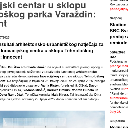
jski centar u sklopu
Rok za dostav
oškog parka Varaždin:
ponedjeljak,
Natječaj
nt
Stadion 
SRC Sve
predaje 
07/2025
reminde
ezultati arhitektonsko-urbanističkog natječaja za
e Inovacijskog centra u sklopu Tehnološkog
06/07/2026
: Innocent
DAZ
Podsjećamo 
predaje mak
ždin
i
Društvo arhitekata Varaždina
objavili su
rezultate
javnog, općeg, u
međunarodni 
nog, prvog stupnja složenosti za realizaciju i anketnog
arhitektonsko-
izradu idejno
aja
za izradu idejnog rješenja
Inovacijskog centra u sklopu Tehnološkog
urbanističkog
cent
. Na natječaj koji je trajao od 23. travnja 2025. do 24. lipnja 2025. pristigla
stadiona Mak
čki sud
djelovao je u sastavu:
Vanja Rister
, (predsjednik OS-a),
Davor
Svetice u
uto
sjednika OS-a),
Slađana Miočić
,
Darinka Brakus
i
Vedran Bubalo
uz
/ Reminder:
Doru Ramušćak
. Tehnička komisija:
Maja Kireta
. Tajnica natječaja:
Dina
submisubmi
ud je na sjednici održanoj 29. lipnja 2025. donio Konačnu odluku o dodjeli
for the Maks
competition i
July 28
.
Skupština
Poziv na