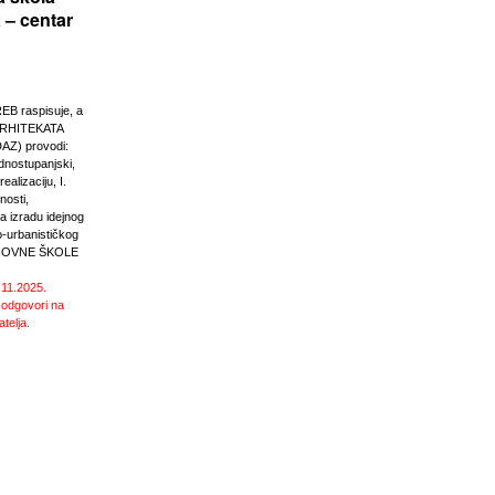
 – centar
 raspisuje, a
RHITEKATA
Z) provodi:
ednostupanjski,
ealizaciju, I.
nosti,
 izradu idejnog
o-urbanističkog
SNOVNE ŠKOLE
.11.2025.
 odgovori na
atelja.