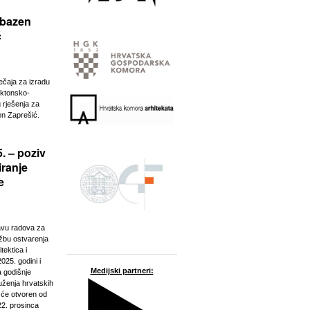
 bazen
ć
ječaja za izradu
ektonsko-
 rješenja za
n Zaprešić.
. – poziv
iranje
e
javu radova za
ožbu ostvarenja
tektica i
025. godini i
Medijski partneri:
a godišnje
ženja hrvatskih
t će otvoren od
22. prosinca