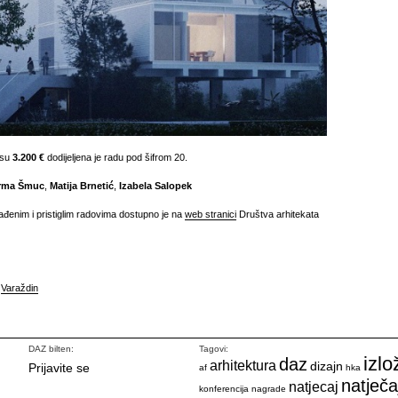
osu
3.200 €
dodijeljena je radu pod šifrom 20.
rma Šmuc
,
Matija Brnetić
,
Izabela Salopek
ađenim i pristiglim radovima dostupno je na
web stranici
Društva arhitekata
,
Varaždin
DAZ bilten:
Tagovi:
izlo
daz
arhitektura
dizajn
Prijavite se
af
hka
natječa
natjecaj
konferencija
nagrade