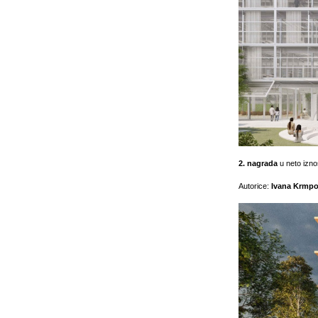
2. nagrada
u neto izn
Autorice:
Ivana Krmpo