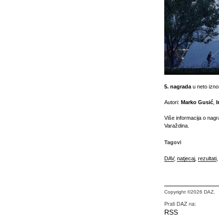
5. nagrada
u neto izn
Autori:
Marko Gusić
,
I
Više informacija o nagr
Varaždina.
Tagovi
DAV
,
natjecaj
,
rezultati
Copyright ©2026 DAZ.
Prati DAZ na:
RSS