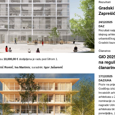
Rezultati
Gradski
Zapreši
24/12/2025
DAZ
Rezultati nat
idejnog arhit
urbanističkog
Gradski baze
Članstvo
GIO 2025
osu
10,000,00 €
dodijeljena je radu pod šifrom 1.
na regul
članarin
tić Romić
;
Iva Martinis
; suradnik
: Igor Jašarević
17/12/2025
DAZ/UHA
Poziv na pri
Godišnju izl
hrvatskih arhi
arhitekata u 2
nominacije z
nagrade Udru
arhitekata bi
ponedjeljka, 