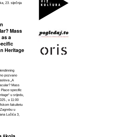
ka, 23. siječnja
rn
lar? Mass
 as a
ecific
n Heritage
lendinning
vno pozvano
aslova „A
acular? Mass
 Place-specific
tage“ u srijedu,
025., u 11:00
ofskom fakultetu
u Zagrebu u
ana Lučića 3,
 škola