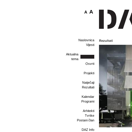
A
A
Naslovnica
Rezultati
Vijesti
Aktualna
tema
Osvrti
Projekti
Natječaji
Rezultati
Kalendar
Programi
Arhitekti
Tvrtke
Postani član
DAZ Info