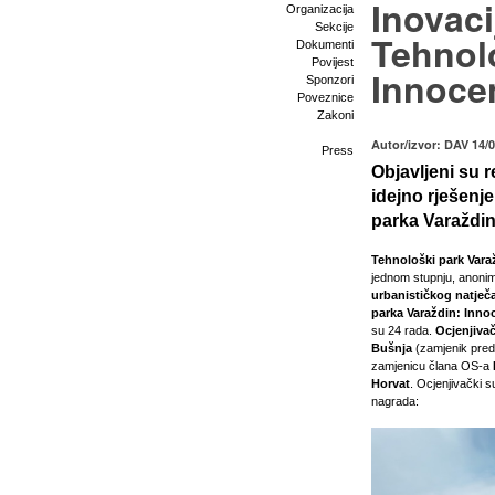
Inovaci
Organizacija
Sekcije
Tehnol
Dokumenti
Povijest
Innoce
Sponzori
Poveznice
Zakoni
Autor/izvor: DAV 14/
Press
Objavljeni su r
idejno rješenj
parka Varaždin
Tehnološki park Vara
jednom stupnju, anonim
urbanističkog natječ
parka Varaždin: Inno
su 24 rada.
Ocjenjiva
Bušnja
(zamjenik pred
zamjenicu člana OS-a
Horvat
. Ocjenjivački s
nagrada: