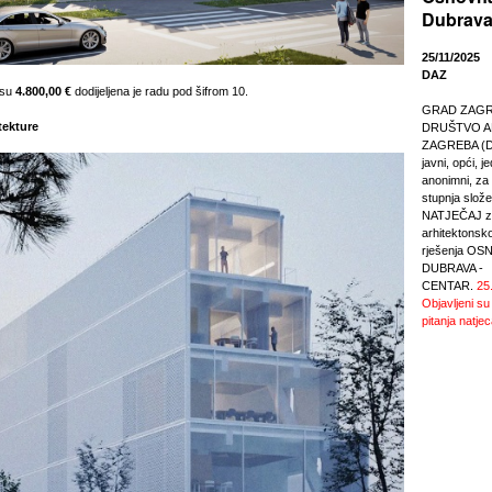
Dubrava
25/11/2025
DAZ
osu
4.800,00 €
dodijeljena je radu pod šifrom 10.
GRAD ZAGREB
tekture
DRUŠTVO A
ZAGREBA (DA
javni, opći, j
anonimni, za r
stupnja slože
NATJEČAJ za
arhitektonsk
rješenja O
DUBRAVA -
CENTAR.
25
Objavljeni su
pitanja natjec