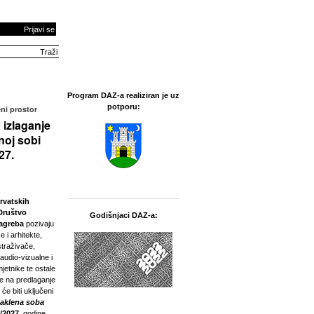
Prijavi se
Program DAZ-a realiziran je uz
potporu:
ni prostor
 izlaganje
noj sobi
27.
rvatskih
Društvo
Godišnjaci DAZ-a:
Zagreba
pozivaju
e i arhitekte,
straživače,
 audio-vizualne i
jetnike te ostale
ne na predlaganje
 će biti uključeni
taklena soba
/2027.
godine.