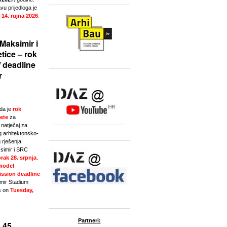
u prijedloga je
 14. rujna 2026
.
Maksimir i
tice – rok
/ deadline
r
da je
rok
ete
za
natječaj za
g arhitektonsko-
 rješenja
simir i SRC
rak 28. srpnja
.
model
ssion deadline
imir Stadium
s on
Tuesday,
Partneri:
 45.