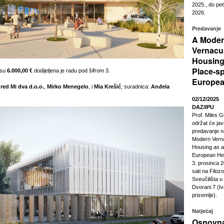
2025., do pet
2026.
Predavanje
A Mode
Vernacu
Housing
Place-sp
osu
6.000,00 €
dodijeljena je radu pod šifrom 3.
Europea
red Mi dva d.o.o.
,
Mirko Menegelo
, i
Mia Krešić
; suradnica:
Anđela
02/12/2025
DAZ/IPU
Prof. Miles G
održat će ja
predavanje n
Modern Vern
Housing as a
European Heri
3. prosinca 2
sati na Filoz
Sveučilišta 
Dvorani 7 (Iv
prizemlje).
Natječaj
Osnovna