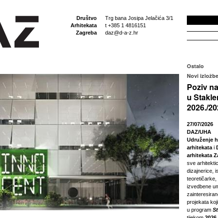
Društvo
Trg bana Josipa Jelačića 3/1
Arhitekata
t +385 1 4816151
Zagreba
daz@d-a-z.hr
Ostalo
Novi izložbe
Poziv na
u Stakle
2026./20
27/07/2026
DAZ/UHA
Udruženje h
arhitekata
i
arhitekata 
sve arhitektic
dizajnerice, i
teoretičarke,
izvedbene um
zainteresira
projekata koji
u program
S
tijekom
2026.