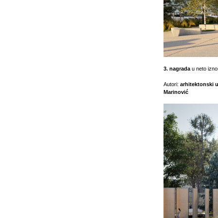
3. nagrada
u neto izn
Autori:
arhitektonski u
Marinović