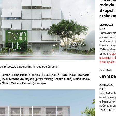
redovitu
Skupšti
arhiteka
11/06/2026
DAZ
Poštovani čl
pozivamo vas
sjednicu Sku
koja će se odr
2026. godine
18 sati.
Objav
uplatnica za 
2026. godinu
osu
16.000,00 €
dodijeljena je radu pod šifrom 8:
Rezultati
Javni pa
 Pelivan
,
Toma Plejić
; suradnici:
Luka Bosnić
,
Fran Hodalj
,
Domagoj
,
Izvor Simonović-Majcan
(projektni tim);
Branko Galić
,
Siniša Radić
,
av Štrba
,
Maksim Carević
(suradnja)
29/01/2026
DAZ
Rezultati nat
izradu idejno
urbanističko
rješenja ur
PARKA ŠEST