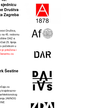
 sjednicu
ne Društva
ta Zagreba
anovi Društva,
 na 45. redovnu
pštine DAZ-a
žati 25. lipnja
 s početkom u
i je priložena i
članarinu za
.
rk Šestine
ječaja za
g krajobrazno-
-arhitektonskog
eđenja JAVNOG
INE