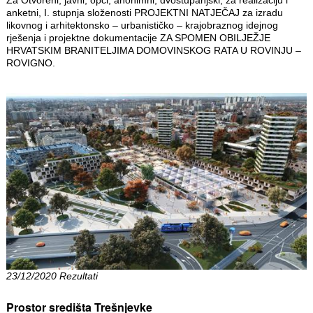
Za Otvoreni, javni, opći, anonimni, dvostupanjski, za realizaciju i
anketni, I. stupnja složenosti PROJEKTNI NATJEČAJ za izradu
likovnog i arhitektonsko – urbanističko – krajobraznog idejnog
rješenja i projektne dokumentacije ZA SPOMEN OBILJEŽJE
HRVATSKIM BRANITELJIMA DOMOVINSKOG RATA U ROVINJU –
ROVIGNO.
23/12/2020 Rezultati
Prostor središta Trešnjevke