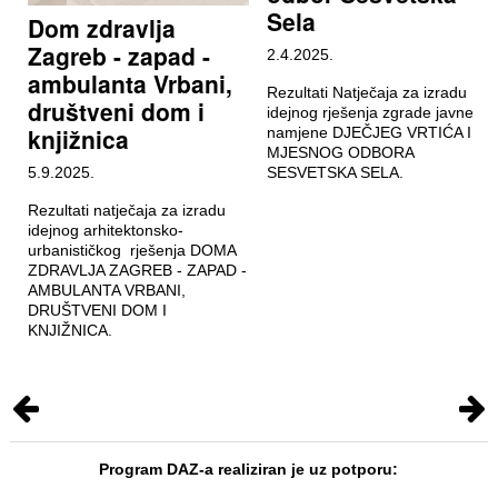
Sela
Dom zdravlja
Zagreb - zapad -
2.4.2025.
ambulanta Vrbani,
Rezultati Natječaja za izradu
društveni dom i
idejnog rješenja zgrade javne
knjižnica
namjene DJEČJEG VRTIĆA I
MJESNOG ODBORA
5.9.2025.
SESVETSKA SELA.
Rezultati natječaja za izradu
idejnog arhitektonsko-
urbanističkog rješenja DOMA
ZDRAVLJA ZAGREB - ZAPAD -
AMBULANTA VRBANI,
DRUŠTVENI DOM I
KNJIŽNICA.
Program DAZ-a realiziran je uz potporu: