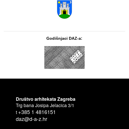
Godišnjaci DAZ-a:
Društvo arhitekata Zagreba
Trg bana Josipa Jelacica 3/1
+385 1 4816151
t
daz@d-a-z.hr