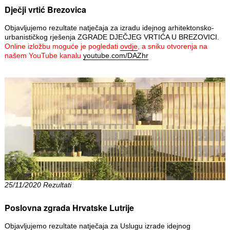
Dječji vrtić Brezovica
Objavljujemo rezultate natječaja za izradu idejnog arhitektonsko-
urbanističkog rješenja ZGRADE DJEČJEG VRTIĆA U BREZOVICI.
Online izložbu moguće je pogledati
ovdje
, a sniku otvorenja na
našem YouTube kanalu
youtube.com/DAZhr
25/11/2020 Rezultati
Poslovna zgrada Hrvatske Lutrije
Objavljujemo rezultate natječaja za Uslugu izrade idejnog