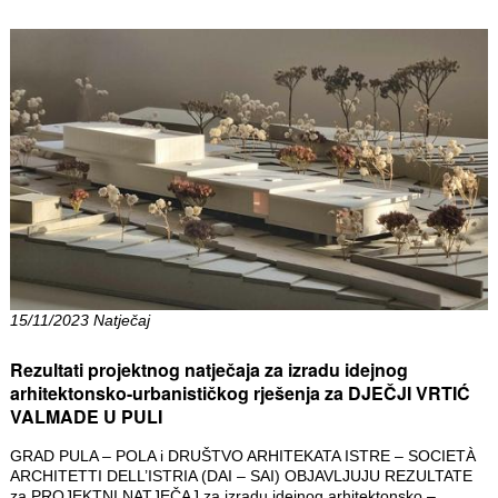
15/11/2023 Natječaj
Rezultati projektnog natječaja za izradu idejnog
arhitektonsko-urbanističkog rješenja za DJEČJI VRTIĆ
VALMADE U PULI
GRAD PULA – POLA i DRUŠTVO ARHITEKATA ISTRE – SOCIETÀ
ARCHITETTI DELL’ISTRIA (DAI – SAI) OBJAVLJUJU REZULTATE
za PROJEKTNI NATJEČAJ za izradu idejnog arhitektonsko –